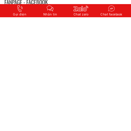
FANPAGE - FACEBOOK
Gọi điện
Nhắn tin
Chat zalo
Chat facebook
© 2026 Copyright
CÔNG TY CỔ PHẦN QUỐC TẾ SƠN HÀ
.