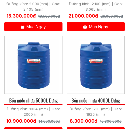
đứng
Đường kính: 2.000(mm) | Cao:
Đường kính: 2.100 (mm) | Cao:
2.405 (mm)
3.065 (mm)
15.300.000đ
21.000.000đ
18.500.000đ
26.000.000đ
Mua Ngay
Mua Ngay
Bồn nước nhựa 5000L Đứng
Bồn nước nhựa 4000L Đứng
Đường kính: 1834 (mm) | Cao:
Đường kính: 1718 (mm) | Cao:
2000 (mm)
1925 (mm)
10.900.000đ
8.300.000đ
14.600.000đ
10.300.000đ