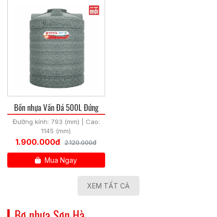
Bồn nhựa Vấn Đá 500L Đứng
Đường kính: 793 (mm) | Cao:
1145 (mm)
1.900.000đ
2.120.000đ
Mua Ngay
XEM TẤT CẢ
Bơ nhựa Sơn Hà