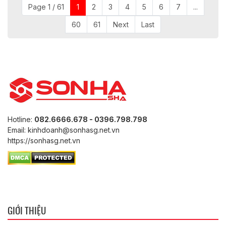
Page 1 / 61
1
2
3
4
5
6
7
...
60
61
Next
Last
Hotline:
082.6666.678 - 0396.798.798
Email: kinhdoanh@sonhasg.net.vn
https://sonhasg.net.vn
GIỚI THIỆU