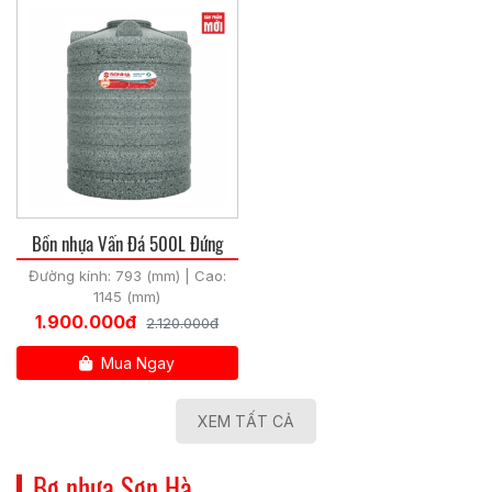
Bồn nhựa Vấn Đá 500L Đứng
Đường kính: 793 (mm) | Cao:
1145 (mm)
1.900.000đ
2.120.000đ
Mua Ngay
XEM TẤT CẢ
Bơ nhựa Sơn Hà