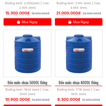
đứng
Đường kính: 2.000(mm) | Cao:
Đường kính: 2.100 (mm) | Cao:
2.405 (mm)
3.065 (mm)
15.300.000đ
21.000.000đ
18.500.000đ
26.000.000đ
Mua Ngay
Mua Ngay
Bồn nước nhựa 5000L Đứng
Bồn nước nhựa 4000L Đứng
Đường kính: 1834 (mm) | Cao:
Đường kính: 1718 (mm) | Cao:
2000 (mm)
1925 (mm)
10.900.000đ
8.300.000đ
14.600.000đ
10.300.000đ