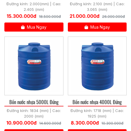
đứng
Đường kính: 2.000(mm) | Cao:
Đường kính: 2.100 (mm) | Cao:
2.405 (mm)
3.065 (mm)
15.300.000đ
21.000.000đ
18.500.000đ
26.000.000đ
Mua Ngay
Mua Ngay
Bồn nước nhựa 5000L Đứng
Bồn nước nhựa 4000L Đứng
Đường kính: 1834 (mm) | Cao:
Đường kính: 1718 (mm) | Cao:
2000 (mm)
1925 (mm)
10.900.000đ
8.300.000đ
14.600.000đ
10.300.000đ