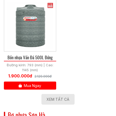
Bồn nhựa Vấn Đá 500L Đứng
Đường kính: 793 (mm) | Cao:
1145 (mm)
1.900.000đ
2.120.000đ
Mua Ngay
XEM TẤT CẢ
Bơ nhựa Sơn Hà