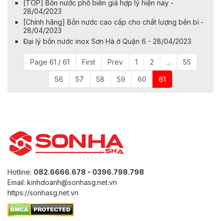
[TOP] Bồn nước phổ biến giá hợp lý hiện nay -
28/04/2023
[Chính hãng] Bồn nước cao cấp cho chất lượng bền bỉ -
28/04/2023
Đại lý bồn nước inox Sơn Hà ở Quận 6 - 28/04/2023
Page 61 / 61
First
Prev
1
2
...
55
56
57
58
59
60
61
Hotline:
082.6666.678 - 0396.798.798
Email: kinhdoanh@sonhasg.net.vn
https://sonhasg.net.vn