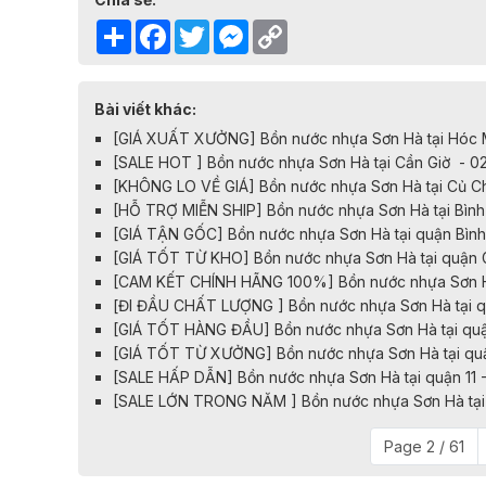
Share
Facebook
Twitter
Messenger
Copy
Link
Bài viết khác:
[GIÁ XUẤT XƯỞNG] Bồn nước nhựa Sơn Hà tại Hóc 
[SALE HOT ] Bồn nước nhựa Sơn Hà tại Cần Giờ - 0
[KHÔNG LO VỀ GIÁ] Bồn nước nhựa Sơn Hà tại Củ C
[HỖ TRỢ MIỄN SHIP] Bồn nước nhựa Sơn Hà tại Bìn
[GIÁ TẬN GỐC] Bồn nước nhựa Sơn Hà tại quận Bìn
[GIÁ TỐT TỪ KHO] Bồn nước nhựa Sơn Hà tại quận 
[CAM KẾT CHÍNH HÃNG 100%] Bồn nước nhựa Sơn H
[ĐI ĐẦU CHẤT LƯỢNG ] Bồn nước nhựa Sơn Hà tại q
[GIÁ TỐT HÀNG ĐẦU] Bồn nước nhựa Sơn Hà tại qu
[GIÁ TỐT TỪ XƯỞNG] Bồn nước nhựa Sơn Hà tại qu
[SALE HẤP DẪN] Bồn nước nhựa Sơn Hà tại quận 11 
[SALE LỚN TRONG NĂM ] Bồn nước nhựa Sơn Hà tại 
Page 2 / 61