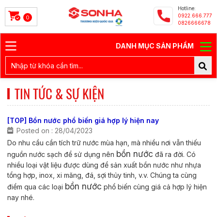
Hotline:
0922.666.777
0
0826666678
DANH MỤC SẢN PHẨM
TIN TỨC & SỰ KIỆN
[TOP] Bồn nước phổ biến giá hợp lý hiện nay
Posted on : 28/04/2023
Do nhu cầu cần tích trữ nước mùa hạn, mà nhiều nơi vẫn thiếu
bồn nước
nguồn nước sạch để sử dụng nên
đã ra đời. Có
nhiều loại vật liệu được dùng để sản xuất bồn nước như nhựa
tổng hợp, inox, xi măng, đá, sợi thủy tinh, v.v. Chúng ta cùng
bồn nước
điểm qua các loại
phổ biến cùng giá cả hợp lý hiện
nay nhé.