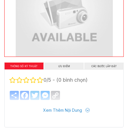
THÔNG SỐ KỸ THUẬT
ƯU ĐIỂM
CÁC BƯỚC LẮP ĐẶT
0/5 - (0 bình chọn)
Share
Facebook
Twitter
Messenger
Copy
Link
Xem Thêm Nội Dung