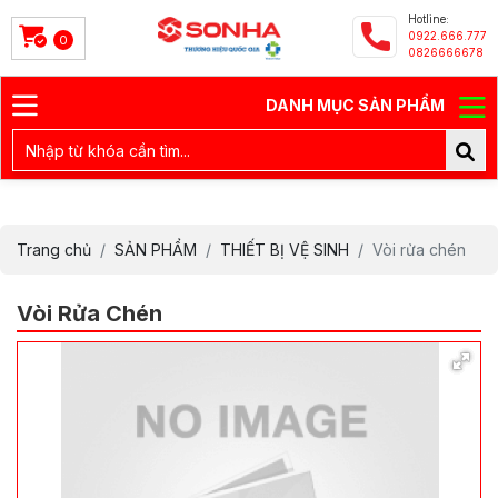
Hotline:
0922.666.777
0
0826666678
DANH MỤC SẢN PHẨM
Trang chủ
SẢN PHẨM
THIẾT BỊ VỆ SINH
Vòi rửa chén
Vòi Rửa Chén