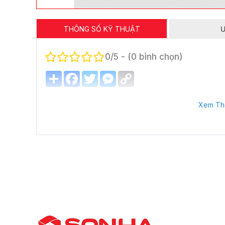
THÔNG SỐ KỸ THUẬT
Ư
0/5 - (0 bình chọn)
Share
Facebook
Twitter
Messenger
Copy
Link
Xem Th