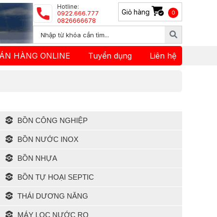
Hotline:
Giỏ hàng
0922.666.777
0
0826666678
ÁN HÀNG ONLINE
Tuyển dụng
Liên hệ
BỒN CÔNG NGHIỆP
BỒN NƯỚC INOX
BỒN NHỰA
BỒN TỰ HOẠI SEPTIC
THÁI DƯƠNG NĂNG
MÁY LỌC NƯỚC RO