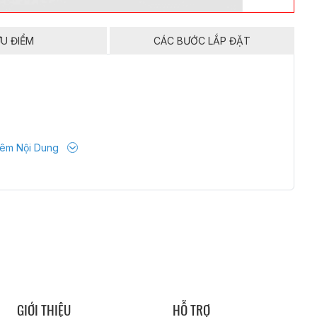
U ĐIỂM
CÁC BƯỚC LẮP ĐẶT
êm Nội Dung
GIỚI THIỆU
HỖ TRỢ