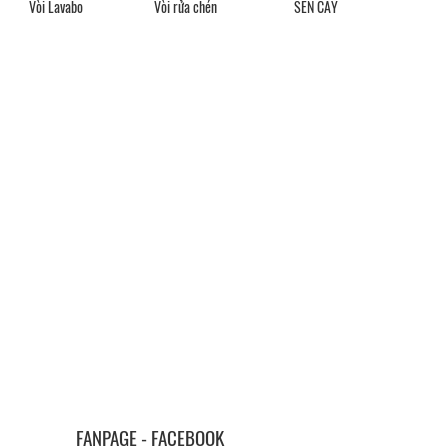
Vòi Lavabo
Vòi rửa chén
SEN CÂY
FANPAGE - FACEBOOK