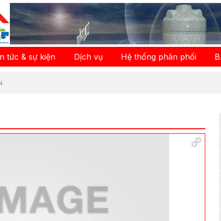
in tức & sự kiện
Dịch vụ
Hệ thống phân phối
B
i