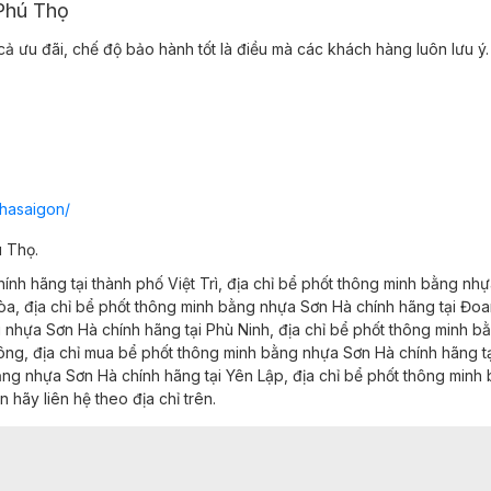
 Phú Thọ
ả ưu đãi, chế độ bảo hành tốt là điều mà các khách hàng luôn lưu ý.
hasaigon/
ú Thọ.
hính hãng tại
​​​​​​thành phố Việt Trì,
địa chỉ
bể phốt thông minh bằng nhự
òa,
địa chỉ
bể phốt thông minh bằng nhựa Sơn Hà chính hãng
tại
Đoa
g nhựa Sơn Hà chính hãng
tại
Phù Ninh,
địa chỉ
bể phốt thông minh b
ông,
địa chỉ
mua bể phốt thông minh bằng nhựa Sơn Hà chính hãng
t
ằng nhựa Sơn Hà chính hãng
tại
Yên Lập,
địa chỉ
bể phốt thông minh
ơn
hãy liên hệ theo địa chỉ trên.