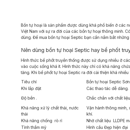
Bồn tự hoại là sản phẩm được dùng khá phổ biến ở các nướ
Việt Nam với sự ra đời của các bồn tự hoại thông minh. 
dùng. Để mua bồn tự hoại Septic bạn cần nắm bắt những 
Nên dùng bồn tự hoại Septic hay bể phốt tr
Hình thức bể phốt truyền thống được sử dụng nhiều ở các g
vào cuộc sống khá ít. Hình thức này chỉ có khả năng chứa
tăng. Khi bể phốt tự hoại Septic ra đời cải thiện khá nhi
Tiêu chí
Bồn tự hoại Septic Sơ
Khi lắp đặt
Các thao tác dễ dàng.
Độ bền .
Chắc chắn với chất liệ
Khả năng xử lý chất thải, nước
Vận hành thông minh, xử
thải
khí.
Khả năng chống rò rỉ
Nhờ chất liệu LLDPE m
Tính thẩm mỹ
Hình cầu Đẹp hiện đại