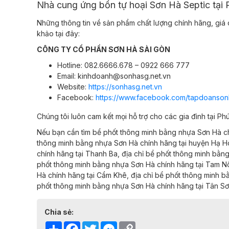
Nhà cung ứng bồn tự hoại Sơn Hà Septic tại
Những thông tin về sản phẩm chất lượng chính hãng, giá c
khảo tại đây:
CÔNG TY CỔ PHẦN SƠN HÀ SÀI GÒN
Hotline: 082.6666.678 – 0922 666 777
Email: kinhdoanh@sonhasg.net.vn
Website:
https://sonhasg.net.vn
Facebook:
https://www.facebook.com/tapdoanson
Chúng tôi luôn cam kết mọi hỗ trợ cho các gia đình tại Ph
Nếu bạn cần tìm bể phốt thông minh bằng nhựa Sơn Hà c
thông minh bằng nhựa Sơn Hà chính hãng
tại
huyện Hạ H
chính hãng
tại
Thanh Ba,
địa chỉ
bể phốt thông minh bằn
phốt thông minh bằng nhựa Sơn Hà chính hãng
tại
Tam N
Hà chính hãng
tại
Cẩm Khê,
địa chỉ
bể phốt thông minh b
phốt thông minh bằng nhựa Sơn Hà chính hãng
tại
Tân S
Chia sẻ:
Share
Facebook
Twitter
Messenger
Copy