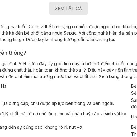
XEM TẤT CẢ
c phát triển. Có lẽ vì thế tình trạng ô nhiễm được ngăn chặn khá tr
Có thể kể đến bể phốt bằng nhựa Septic. Với công nghệ hiện đại sản 
thông tin gì? Dưới đây là những hướng dẫn của chúng tôi.
uyền thống?
ia đình Việt trước đây. Lý giải điều này là bởi thời điểm đó nền cô
 đựng chất thải, hoàn toàn không thể xử lý. Điều này gây nên tình tr
ều vấn đề ô nhiễm môi trường nước thải và chất thải. Xem bảng thông
n Hà
Bể
Sẽ
Sả
u lựa cứng cáp, chịu được áp lực bên trong và bên ngoài.
độ
 lý chất thải từ cơ chế lắng, lọc và phân huỷ các vi sinh vật kỵ
Ho
ang đến sự cứng cáp, chống rò rỉ, nứt vỡ.
Bể 
Th