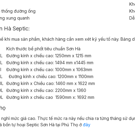
Kh
hệ thống đường ống
Kh
ường xung quanh
Dễ
ơn Hà Septic:
ì thế khi mua sản phẩm, khách hàng cần xem xét kỹ yếu tố này. Bảng 
Kích thước bể phốt tiêu chuẩn Sơn Hà
0L
Đường kính x chiều cao: 1250mm x 1215 mm
0L
Đường kính x chiều cao: 1494 mm x1445 mm
l
Đường kính x chiều cao: 1000mm x 1063mm
00L
Đường kính x chiều cao: 1200mm x 1100mm
00L
Đường kính x Chiều cao: 1460 mm x 1622 mm
0L
Đường kính x chiều cao: 2200mm x 1360
0L
Đường kính x chiều cao 1590mm x: 1692 mm
 Thọ
nghĩ mức giá cao. Thực tế mức ra này nếu chia ra từng tháng sử dụ
á bồn tự hoại Septic Sơn Hà tại Phú Thọ ở
đây