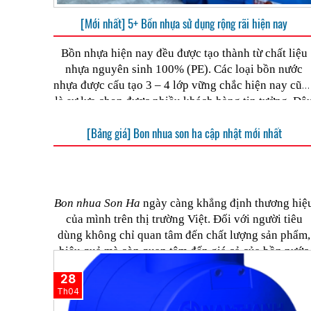
[Mới nhất] 5+ Bồn nhựa sử dụng rộng rãi hiện nay
Bồn nhựa hiện nay đều được tạo thành từ chất liệu
nhựa nguyên sinh 100% (PE). Các loại bồn nước
nhựa được cấu tạo 3 – 4 lớp vững chắc hiện nay cũn
là sự lựa chọn được nhiều khách hàng tin tưởng. Đâ
là những bồn nước nhựa đang được nhiều người tin
[Bảng giá] Bon nhua son ha cập nhật mới nhất
bồ
dùng ? Sơn Hà sẽ cùng bạn tìm hiểu 5 sản phẩm
nhựa
đang được sử dụng rộng rãi hiện nay.
Bon nhua Son Ha
ngày càng khẳng định thương hiệ
của mình trên thị trường Việt. Đối với người tiêu
dùng không chỉ quan tâm đến chất lượng sản phẩm,
hiệu quả mà còn quan tâm đến giá cả của bồn nước
nhựa Sơn Hà. Bài viết dưới đây sẽ cung cấp cho bạ
28
đoc bảng giá mới nhất
Th04