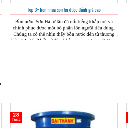
Top 3+ bon nhua son ha được đánh giá cao
Bồn nước Sơn Hà từ lâu đã nổi tiếng khắp nơi và
chinh phục được một bộ phận lớn người tiêu dùng.
Chúng ta có thể nhìn thấy bồn nước đến từ thương
g
hiệu Sơn Hà ở bất cứ đâu, khắp mọi nơi tại Việt Nam.
u
Trong đó,
bon nhua Son Ha
được nhiều hộ gia đình,
hộ kinh doanh tin dùng nhờ sự tiện dụng cùng với
n
những lợi ích và mức dung tích đa dạng, phục vụ nhu
cầu trong sinh hoạt.
u
n
28
Th04