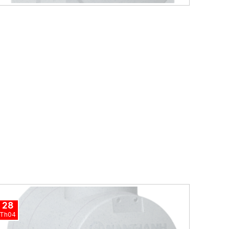
28
Th04