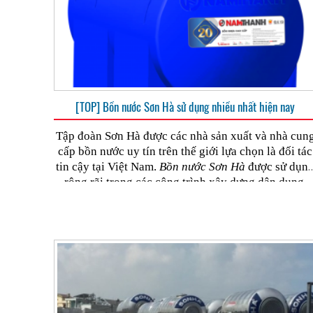
[TOP] Bồn nước Sơn Hà sử dụng nhiều nhất hiện nay
Tập đoàn Sơn Hà được các nhà sản xuất và nhà cun
cấp bồn nước uy tín trên thế giới lựa chọn là đối tác
tin cậy tại Việt Nam.
Bồn nước Sơn Hà
được sử dụn
rộng rãi trong các công trình xây dựng dân dụng,
công nghiệp, bể chứa chuyên dụng. Chúng ta cùng
tìm hiểu top
bồn nước Sơn Hà
được sử dụng nhiều
nhất hiện nay