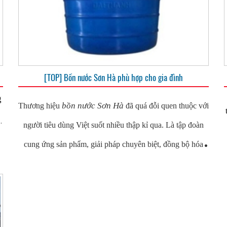
bon nhua Son Ha
và các thông tin về sản phẩm.
[TOP] Bồn nước Sơn Hà phù hợp cho gia đình
g
bồn nước Sơn Hà
Thương hiệu
đã quá đỗi quen thuộc với
g
người tiêu dùng Việt suốt nhiều thập kỉ qua. Là tập đoàn
cung ứng sản phẩm, giải pháp chuyên biệt, đồng bộ hóa
nguồn nước sinh hoạt/công nghiệp hàng đầu Việt Nam,
Sơn Hà đã được chính phủ vinh danh “thương hiệu quốc
bồn nước
gia”. Chúng ta hãy cùng tìm hiểu về các loại
Sơn Hà
phù hợp cho gia đình qua bài viết này nhé!