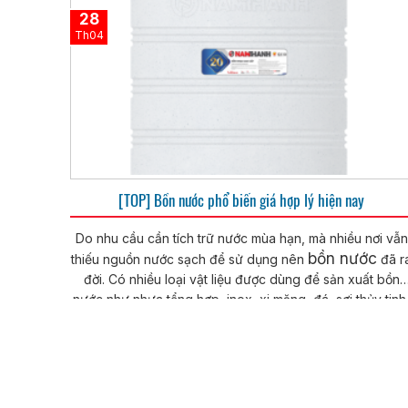
28
Th04
[TOP] Bồn nước phổ biến giá hợp lý hiện nay
Do nhu cầu cần tích trữ nước mùa hạn, mà nhiều nơi vẫn
bồn nước
thiếu nguồn nước sạch để sử dụng nên
đã r
đời. Có nhiều loại vật liệu được dùng để sản xuất bồn
nước như nhựa tổng hợp, inox, xi măng, đá, sợi thủy tinh
bồn nước
v.v. Chúng ta cùng điểm qua các loại
phổ
biến cùng giá cả hợp lý hiện nay nhé.