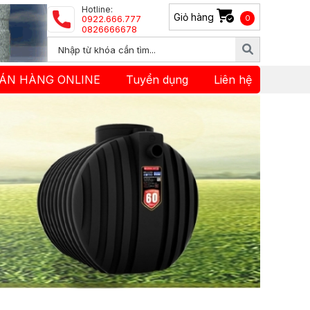
Hotline:
Giỏ hàng
0922.666.777
0
0826666678
ÁN HÀNG ONLINE
Tuyển dụng
Liên hệ