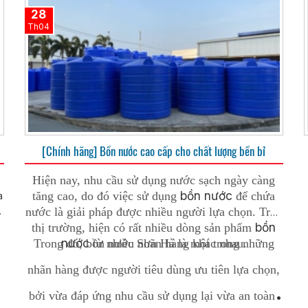
28
Th04
[Chính hãng] Bồn nước cao cấp cho chất lượng bền bỉ
Hiện nay, nhu cầu sử dụng nước sạch ngày càng
bồn nước
tăng cao, do đó việc sử dụng
để chứa
a
nước là giải pháp được nhiều người lựa chọn. Trên
,
bồn
thị trường, hiện có rất nhiều dòng sản phẩm
nước
Trong đó, bồn nước Sơn Hà là một trong những
từ nhiều nhãn hàng khác nhau.
nhãn hàng được người tiêu dùng ưu tiên lựa chọn,
bởi vừa đáp ứng nhu cầu sử dụng lại vừa an toàn,