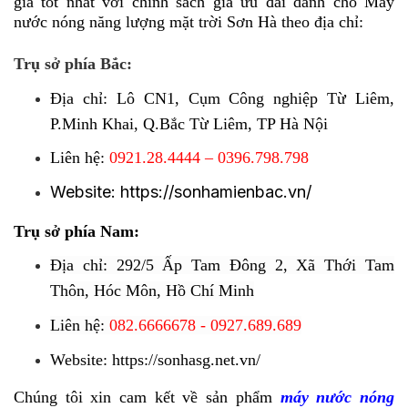
giá tốt nhất với chính sách giá ưu đãi dành cho Máy
nước nóng năng lượng mặt trời Sơn Hà theo địa chỉ:
Trụ sở phía Bắc:
Địa chỉ: Lô CN1, Cụm Công nghiệp Từ Liêm,
P.Minh Khai, Q.Bắc Từ Liêm, TP Hà Nội
Liên hệ:
0921.28.4444 – 0396.798.798
Website:
https://sonhamienbac.vn/
Trụ sở phía Nam:
Địa chỉ: 292/5 Ấp Tam Đông 2, Xã Thới Tam
Thôn, Hóc Môn, Hồ Chí Minh
Liên hệ:
082.6666678 - 0927.689.689
Website:
https://sonhasg.net.vn/
Chúng tôi xin cam kết về sản phẩm
máy nước nóng