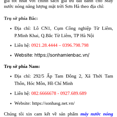
giá tốt nhất với chính sách giá ưu đãi dành cho Máy
nước nóng năng lượng mặt trời Sơn Hà theo địa chỉ:
Trụ sở phía Bắc:
Địa chỉ: Lô CN1, Cụm Công nghiệp Từ Liêm,
P.Minh Khai, Q.Bắc Từ Liêm, TP Hà Nội
Liên hệ:
0921.28.4444 – 0396.798.798
Website:
https://sonhamienbac.vn/
Trụ sở phía Nam:
Địa chỉ: 292/5 Ấp Tam Đông 2, Xã Thới Tam
Thôn, Hóc Môn, Hồ Chí Minh
Liên hệ:
082.6666678 - 0927.689.689
Website:
https://sonhasg.net.vn/
Chúng tôi xin cam kết về sản phẩm
máy nước nóng