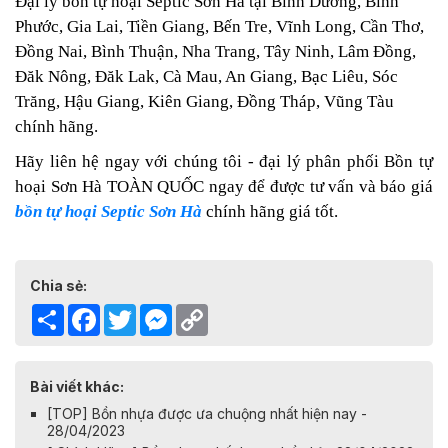
Đại lý bồn tự hoại Septic Sơn Hà tại Bình Dương, Bình
Phước, Gia Lai, Tiền Giang, Bến Tre, Vĩnh Long, Cần Thơ,
Đồng Nai, Bình Thuận, Nha Trang, Tây Ninh, Lâm Đồng,
Đăk Nông, Đăk Lak, Cà Mau, An Giang, Bạc Liêu, Sóc
Trăng, Hậu Giang, Kiên Giang, Đồng Tháp, Vũng Tàu
chính hãng.
Hãy liên hệ ngay với chúng tôi - đại lý phân phối Bồn tự
hoại Sơn Hà TOÀN QUỐC ngay để được tư vấn và báo giá
bồn tự hoại Septic Sơn Hà
chính hãng giá tốt.
Chia sẻ:
Share
Facebook
Twitter
Messenger
Copy
Link
Bài viết khác:
[TOP] Bồn nhựa được ưa chuộng nhất hiện nay -
28/04/2023