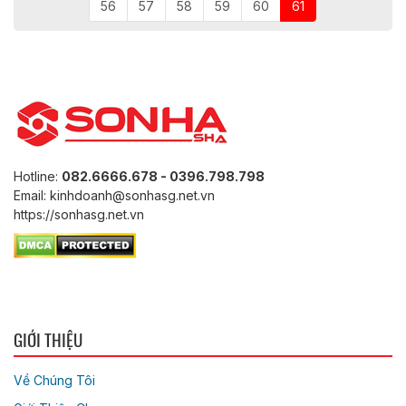
56
57
58
59
60
61
Hotline:
082.6666.678 - 0396.798.798
Email: kinhdoanh@sonhasg.net.vn
https://sonhasg.net.vn
GIỚI THIỆU
Về Chúng Tôi