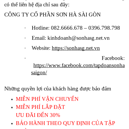
có thể liên hệ địa chỉ sau đây:  
CÔNG TY CỔ PHẦN SƠN HÀ SÀI GÒN
·   
Hotline: 082.6666.678 – 0396.798.798
·   
Email: kinhdoanh@sonhasg.net.vn
·   
Website:
https://sonhasg.net.vn
·   
Facebook:
https://www.facebook.com/tapdoansonha
saigon/
Những quyền lợi của khách hàng được bảo đảm 
MIỄN PHÍ VẬN CHUYỂN 
MIỄN PHÍ LẮP ĐẶT
ƯU ĐÃI ĐẾN 30%
BẢO HÀNH THEO QUY ĐỊNH CỦA TẬP 