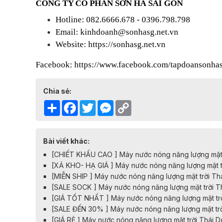
CÔNG TY CỔ PHẦN SƠN HÀ SÀI GÒN
Hotline: 082.6666.678 - 0396.798.798
Email: kinhdoanh@sonhasg.net.vn
Website:
https://sonhasg.net.vn
Facebook:
https://www.facebook.com/tapdoansonhas
Chia sẻ:
Share
Facebook
Twitter
Messenger
Copy
Link
Bài viết khác:
[CHIẾT KHẤU CAO ] Máy nước nóng năng lượng mặt t
[XẢ KHO- HẠ GIÁ ] Máy nước nóng năng lượng mặt tr
[MIỄN SHIP ] Máy nước nóng năng lượng mặt trời Th
[SALE SOCK ] Máy nước nóng năng lượng mặt trời T
[GIÁ TỐT NHẤT ] Máy nước nóng năng lượng mặt trờ
[SALE ĐẾN 30% ] Máy nước nóng năng lượng mặt trờ
[GIÁ RẺ ] Máy nước nóng năng lượng mặt trời Thái 