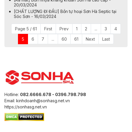
20/03/2024
[CHẤT LƯỢNG ĐI ĐẦU] Bồn tự hoại Sơn Hà Septic tại
Sóc Sơn - 16/03/2024
Page 5 / 61
First
Prev
1
2
...
3
4
5
6
7
...
60
61
Next
Last
Hotline:
082.6666.678 - 0396.798.798
Email: kinhdoanh@sonhasg.net.vn
https://sonhasg.net.vn