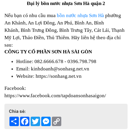
Đại lý bồn nước nhựa Sơn Hà quận 2
Nếu bạn có nhu cầu mua
bồn nước nhựa Sơn Hà
phường
An Khánh,
An Lợi Đông,
An Phú,
Bình An,
Bình
Khánh,
Bình Trưng Đông,
Bình Trưng Tây,
Cát Lái,
Thạnh
Mỹ Lợi,
Thảo Điền,
Thủ Thiêm. Hãy liên hệ theo địa chỉ
sau:
CÔNG TY CỔ PHẦN SƠN HÀ SÀI GÒN
Hotline: 082.6666.678 - 0396.798.798
Email: kinhdoanh@sonhasg.net.vn
Website:
https://sonhasg.net.vn
Facebook:
https://www.facebook.com/tapdoansonhasaigon/
Chia sẻ:
Share
Facebook
Twitter
Messenger
Copy
Link