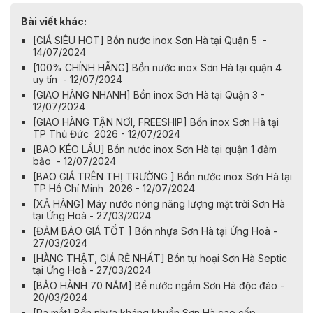
Bài viết khác:
[GIÁ SIÊU HOT] Bồn nước inox Sơn Hà tại Quận 5 -
14/07/2024
[100% CHÍNH HÃNG] Bồn nước inox Sơn Hà tại quận 4
uy tín - 12/07/2024
[GIAO HÀNG NHANH] Bồn inox Sơn Hà tại Quận 3 -
12/07/2024
[GIAO HÀNG TẬN NƠI, FREESHIP] Bồn inox Sơn Hà tại
TP Thủ Đức 2026 - 12/07/2024
[BAO KÉO LẦU] Bồn nước inox Sơn Hà tại quận 1 đảm
bảo - 12/07/2024
[BAO GIÁ TRÊN THỊ TRƯỜNG ] Bồn nước inox Sơn Hà tại
TP Hồ Chí Minh 2026 - 12/07/2024
[XẢ HÀNG] Máy nước nóng năng lượng mặt trời Sơn Hà
tại Ứng Hoà - 27/03/2024
[ĐẢM BẢO GIÁ TỐT ] Bồn nhựa Sơn Hà tại Ứng Hoà -
27/03/2024
[HÀNG THẬT, GIÁ RẺ NHẤT] Bồn tự hoại Sơn Hà Septic
tại Ứng Hoà - 27/03/2024
[BẢO HÀNH 70 NĂM] Bể nước ngầm Sơn Hà độc đáo -
20/03/2024
[Ra mắt] Bồn nhựa kháng khuẩn Sơn Hà cao cấp -