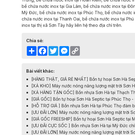
bể chứa nước inox tại
Gia Lâm,
bể chứa nước inox tại
Đôn
Mỹ Đức,
bể chứa nước inox tại
Phúc Thọ,
bể chứa nước i
chứa nước inox tại
Thanh Oai,
bể chứa nước inox tại
Phú
inox tại
thị xã Sơn Tây
hãy liên hệ theo địa chỉ trên.
Chia sẻ:
Share
Facebook
Twitter
Messenger
Copy
Link
Bài viết khác:
[HÀNG THẬT, GIÁ RẺ NHẤT] Bồn tự hoại Sơn Hà Sept
[XẢ KHO] Máy nước nóng năng lượng mặt trời Sơn H
[XẢ HÀNG TẬN GỐC] Bồn nhựa Sơn Hà tại Thạch Th
[GIÁ GỐC] Bồn tự hoại Sơn Hà Septic tại Phúc Thọ 
[HỖ TRỢ GIÁ ] Bồn nhựa Sơn Hà tại Phúc Thọ đảm 
[ƯU ĐÃI LỚN] Máy nước nóng năng lượng mặt trời Sơ
[GIÁ GỐC FREESHIP] Bồn tự hoại Sơn Hà Septic tại 
​​​​[ƯU ĐÃI CỰC SỐC ] Bồn nhựa Sơn Hà tại Mỹ Đức ch
[ƯU ĐÃI LỚN] Máy nước nóng năng lượng mặt trời S