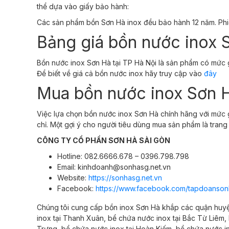
thể dựa vào giấy bảo hành:
Các sản phẩm bồn Sơn Hà inox đều bảo hành 12 năm. Phi
Bảng giá bồn nước inox 
Bồn nước inox Sơn Hà tại TP Hà Nội là sản phẩm có mức g
Để biết về giá cả bồn nước inox hãy truy cập vào
đây
Mua bồn nước inox Sơn H
Việc lựa chọn bồn nước inox Sơn Hà chính hãng với mức
chỉ. Một gợi ý cho người tiêu dùng mua sản phẩm là tran
CÔNG TY CỔ PHẦN SƠN HÀ SÀI GÒN
Hotline: 082.6666.678 – 0396.798.798
Email: kinhdoanh@sonhasg.net.vn
Website:
https://sonhasg.net.vn
Facebook:
https://www.facebook.com/tapdoanson
Chúng tôi cung cấp bồn inox Sơn Hà khắp các quận huyện
inox tại
Thanh Xuân,
bể chứa nước inox tại
Bắc Từ Liêm,
Trưng,
bể chứa nước inox tại
Hoàn Kiếm,
bể chứa nước i