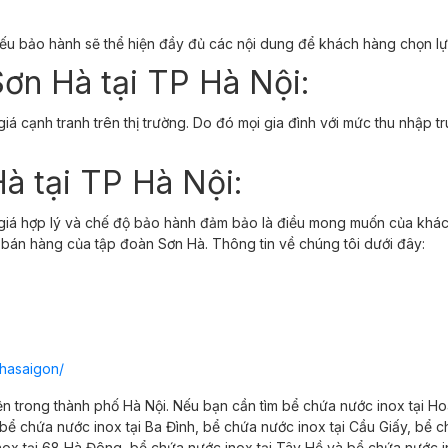
ếu bảo hành sẽ thể hiện đầy đủ các nội dung để khách hàng chọn l
Sơn Hà tại TP Hà Nội:
iá cạnh tranh trên thị trường. Do đó mọi gia đình với mức thu nhập 
à tại TP Hà Nội:
 giá hợp lý và chế độ bảo hành đảm bảo là điều mong muốn của khá
g bán hàng của tập đoàn Sơn Hà. Thông tin về chúng tôi dưới đây:
hasaigon/
 trong thành phố Hà Nội. Nếu bạn cần tìm bể chứa nước inox tại
Ho
bể chứa nước inox tại
Ba Đình,
bể chứa nước inox tại
Cầu Giấy,
bể c
nox tại 68
Hà Đông,
bể chứa nước inox tại
Tây Hồ và
bể chứa nước i