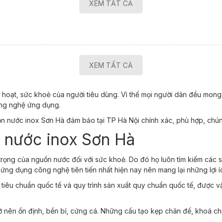
XEM TẤT CẢ
XEM TẤT CẢ
hoạt, sức khoẻ của người tiêu dùng. Vì thế mọi người dân đều mong
công nghệ ứng dụng.
 nước inox Sơn Hà đảm bảo tại TP Hà Nội chính xác, phù hợp, chúng
n nước inox Sơn Hà
 trọng của nguồn nước đối với sức khoẻ. Do đó họ luôn tìm kiếm các
ứng dụng công nghệ tiên tiến nhất hiện nay nên mang lại những lợi íc
 tiêu chuẩn quốc tế và
quy trình sản xuất quy chuẩn quốc tế, được 
rở nên ổn định, bền bỉ, cứng cá. Những cấu tạo kẹp chân đế, khoá c