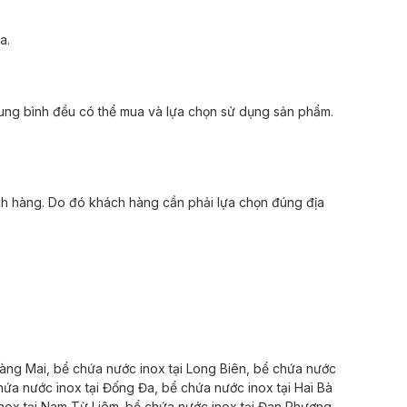
ựa.
trung bình đều có thể mua và lựa chọn sử dụng sản phẩm.
ch hàng. Do đó khách hàng cần phải lựa chọn đúng địa
àng Mai,
bể chứa nước inox tại
Long Biên,
bể chứa nước
hứa nước inox tại
Đống Đa,
bể chứa nước inox tại
Hai Bà
nox tại
Nam Từ Liêm.
bể chứa nước inox tại
Đan Phượng,