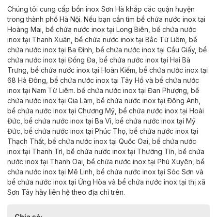
Chúng tôi cung cấp bồn inox Sơn Hà khắp các quận huyện
trong thành phố Hà Nội. Nếu bạn cần tìm bể chứa nước inox tại
Hoàng Mai,
bể chứa nước inox tại
Long Biên,
bể chứa nước
inox tại
Thanh Xuân,
bể chứa nước inox tại
Bắc Từ Liêm,
bể
chứa nước inox tại
Ba Đình,
bể chứa nước inox tại
Cầu Giấy,
bể
chứa nước inox tại
Đống Đa,
bể chứa nước inox tại
Hai Bà
Trưng,
bể chứa nước inox tại
Hoàn Kiếm,
bể chứa nước inox tại
68
Hà Đông,
bể chứa nước inox tại
Tây Hồ và
bể chứa nước
inox tại
Nam Từ Liêm.
bể chứa nước inox tại
Đan Phượng,
bể
chứa nước inox tại
Gia Lâm,
bể chứa nước inox tại
Đông Anh,
bể chứa nước inox tại
Chương Mỹ,
bể chứa nước inox tại
Hoài
Đức,
bể chứa nước inox tại
Ba Vì,
bể chứa nước inox tại
Mỹ
Đức,
bể chứa nước inox tại
Phúc Thọ,
bể chứa nước inox tại
Thạch Thất,
bể chứa nước inox tại
Quốc Oai,
bể chứa nước
inox tại
Thanh Trì,
bể chứa nước inox tại
Thường Tín,
bể chứa
nước inox tại
Thanh Oai,
bể chứa nước inox tại
Phú Xuyên,
bể
chứa nước inox tại
Mê Linh,
bể chứa nước inox tại
Sóc Sơn và
bể chứa nước inox tại
Ứng Hòa và
bể chứa nước inox tại
thị xã
Sơn Tây
hãy liên hệ theo địa chỉ trên.
Chia sẻ: