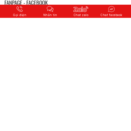
FANPAGE - FACEBOOK
Gọi điện
Nhắn tin
Chat zalo
Chat facebook
© 2026 Copyright
CÔNG TY CỔ PHẦN QUỐC TẾ SƠN HÀ
.