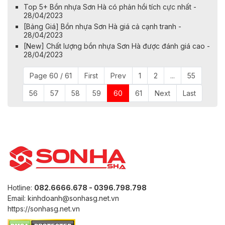
Top 5+ Bồn nhựa Sơn Hà có phản hồi tích cực nhất -
28/04/2023
[Bảng Giá] Bồn nhựa Sơn Hà giá cả cạnh tranh -
28/04/2023
[New] Chất lượng bồn nhựa Sơn Hà được đánh giá cao -
28/04/2023
Page 60 / 61
First
Prev
1
2
...
55
56
57
58
59
60
61
Next
Last
Hotline:
082.6666.678 - 0396.798.798
Email: kinhdoanh@sonhasg.net.vn
https://sonhasg.net.vn