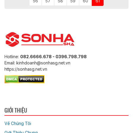
56
57
58
59
60
61
Hotline:
082.6666.678 - 0396.798.798
Email: kinhdoanh@sonhasg.net.vn
https://sonhasg.net.vn
GIỚI THIỆU
Về Chúng Tôi
Giới Thiệu Chung