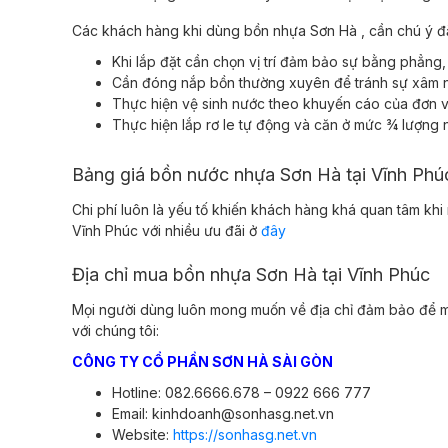
Các khách hàng khi dùng bồn nhựa Sơn Hà , cần chú ý đ
Khi lắp đặt cần chọn vị trí đảm bảo sự bằng phẳng
Cần đóng nắp bồn thường xuyên để tránh sự xâm n
Thực hiện vệ sinh nước theo khuyến cáo của đơn vị 
Thực hiện lắp rơ le tự động và căn ở mức ¾ lượn
Bảng giá bồn nước nhựa Sơn Hà tại Vĩnh Ph
Chi phí luôn là yếu tố khiến khách hàng khá quan tâm khi
Vĩnh Phúc với nhiều ưu đãi ở
đây
Địa chỉ mua bồn nhựa Sơn Hà tại Vĩnh Phúc
Mọi người dùng luôn mong muốn về địa chỉ đảm bảo để mua
với chúng tôi:
CÔNG TY CỔ PHẦN SƠN HÀ SÀI GÒN
Hotline: 082.6666.678 – 0922 666 777
Email: kinhdoanh@sonhasg.net.vn
Website:
https://sonhasg.net.vn