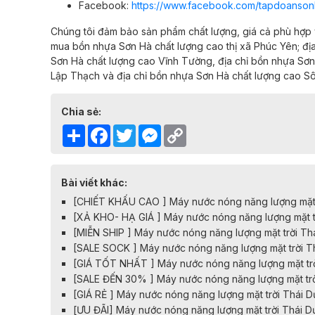
Facebook:
https://www.facebook.com/tapdoanson
Chúng tôi đảm bảo sản phẩm chất lượng, giá cả phù hợp
mua bồn nhựa Sơn Hà chất lượng cao
thị xã Phúc Yên;
đị
Sơn Hà chất lượng cao
Vĩnh Tường,
địa chỉ
bồn nhựa Sơn
Lập Thạch và
địa chỉ
bồn nhựa Sơn Hà chất lượng cao
Sô
Chia sẻ:
Share
Facebook
Twitter
Messenger
Copy
Link
Bài viết khác:
[CHIẾT KHẤU CAO ] Máy nước nóng năng lượng mặt t
[XẢ KHO- HẠ GIÁ ] Máy nước nóng năng lượng mặt tr
[MIỄN SHIP ] Máy nước nóng năng lượng mặt trời Th
[SALE SOCK ] Máy nước nóng năng lượng mặt trời T
[GIÁ TỐT NHẤT ] Máy nước nóng năng lượng mặt trờ
[SALE ĐẾN 30% ] Máy nước nóng năng lượng mặt trờ
[GIÁ RẺ ] Máy nước nóng năng lượng mặt trời Thái 
[ƯU ĐÃI] Máy nước nóng năng lượng mặt trời Thái 