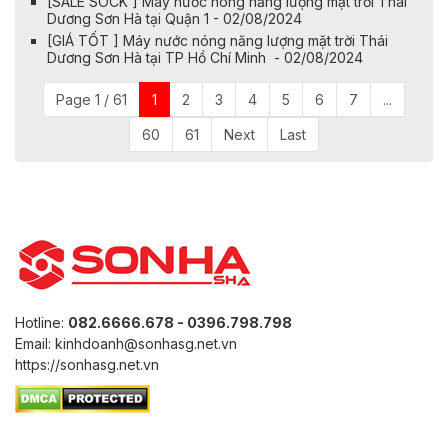
[SALE SOCK ] Máy nước nóng năng lượng mặt trời Thái
Dương Sơn Hà tại Quận 1 - 02/08/2024
[GIÁ TỐT ] Máy nước nóng năng lượng mặt trời Thái
Dương Sơn Hà tại TP Hồ Chí Minh - 02/08/2024
Page 1 / 61
1
2
3
4
5
6
7
...
60
61
Next
Last
Hotline:
082.6666.678 - 0396.798.798
Email: kinhdoanh@sonhasg.net.vn
https://sonhasg.net.vn