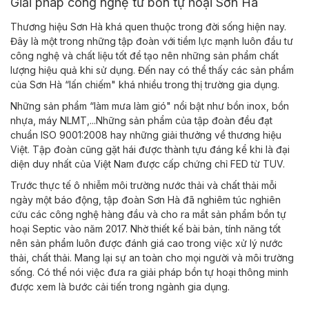
Giải pháp công nghệ từ bồn tự hoại Sơn Hà
Thương hiệu Sơn Hà khá quen thuộc trong đời sống hiện nay.
Đây là một trong những tập đoàn với tiềm lực mạnh luôn đầu tư
công nghệ và chất liệu tốt để tạo nên những sản phẩm chất
lượng hiệu quả khi sử dụng. Đến nay có thể thấy các sản phẩm
của Sơn Hà “lấn chiếm" khá nhiều trong thị trường gia dụng.
Những sản phẩm “làm mưa làm gió" nổi bật như bồn inox, bồn
nhựa, máy NLMT,...Những sản phẩm của tập đoàn đều đạt
chuẩn ISO 9001:2008 hay những giải thưởng về thương hiệu
Việt. Tập đoàn cũng gặt hái được thành tựu đáng kể khi là đại
diện duy nhất của Việt Nam được cấp chứng chỉ FED từ TUV.
Trước thực tế ô nhiễm môi trường nước thải và chất thải mỗi
ngày một báo động, tập đoàn Sơn Hà đã nghiêm túc nghiên
cứu các công nghệ hàng đầu và cho ra mắt sản phẩm bồn tự
hoại Septic vào năm 2017. Nhờ thiết kế bài bản, tính năng tốt
nên sản phẩm luôn được đánh giá cao trong việc xử lý nước
thải, chất thải. Mang lại sự an toàn cho mọi người và môi trường
sống. Có thể nói việc đưa ra giải pháp bồn tự hoại thông minh
được xem là bước cải tiến trong ngành gia dụng.