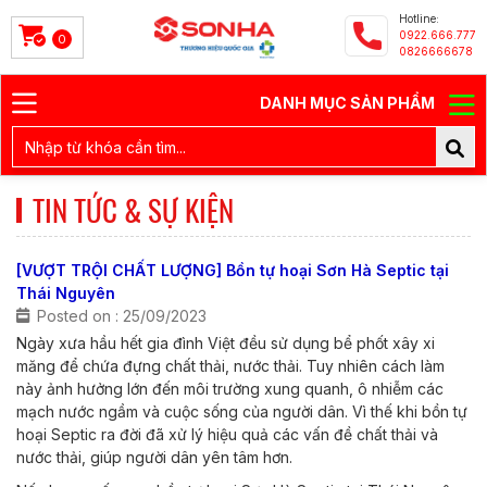
Hotline:
0922.666.777
0
0826666678
DANH MỤC SẢN PHẨM
TIN TỨC & SỰ KIỆN
[VƯỢT TRỘI CHẤT LƯỢNG] Bồn tự hoại Sơn Hà Septic tại
Thái Nguyên
Posted on : 25/09/2023
Ngày xưa hầu hết gia đình Việt đều sử dụng bể phốt xây xi
măng để chứa đựng chất thải, nước thải. Tuy nhiên cách làm
này ảnh hưởng lớn đến môi trường xung quanh, ô nhiễm các
mạch nước ngầm và cuộc sống của người dân. Vì thế khi bồn tự
hoại Septic ra đời đã xử lý hiệu quả các vấn đề chất thải và
nước thải, giúp người dân yên tâm hơn.