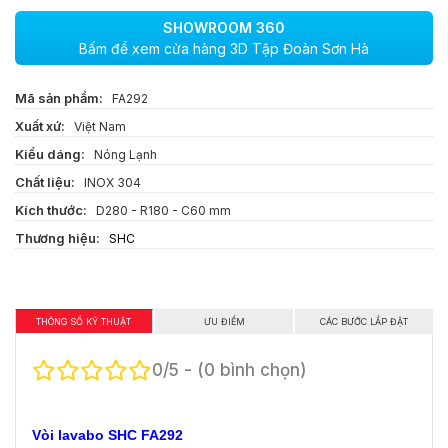
SHOWROOM 360
Bấm để xem cửa hàng 3D Tập Đoàn Sơn Hà
Mã sản phẩm:
FA292
Xuất xứ:
Việt Nam
Kiểu dáng:
Nóng Lạnh
Chất liệu:
INOX 304
Kích thước:
D280 - R180 - C60 mm
Thương hiệu:
SHC
THÔNG SỐ KỸ THUẬT
ƯU ĐIỂM
CÁC BƯỚC LẮP ĐẶT
0/5 - (0 bình chọn)
Vòi lavabo SHC FA292