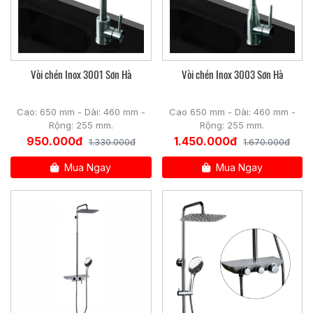
- Tỉ lệ đồng trong sản phẩm lên tới 66%, giúp sản phẩm
không bám bẩn, không gỉ, không hoen ố bong chóc.
Vòi chén Inox 3001 Sơn Hà
Vòi chén Inox 3003 Sơn Hà
Cấu tạo Vòi lavabo SHC FA292
Cao: 650 mm - Dài: 460 mm -
Cao 650 mm - Dài: 460 mm -
Rộng: 255 mm.
Rộng: 255 mm.
950.000đ
1.450.000đ
1.330.000đ
1.670.000đ
Mua Ngay
Mua Ngay