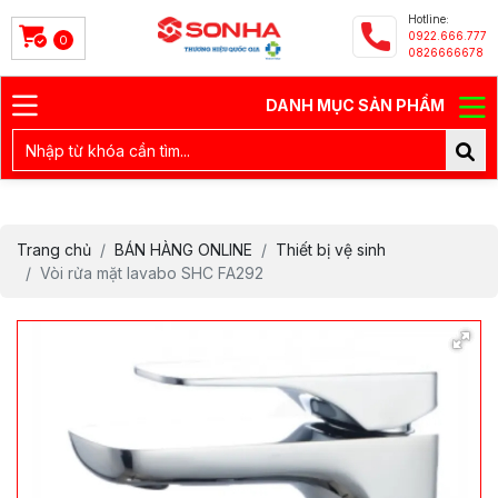
Hotline:
0922.666.777
0
0826666678
DANH MỤC SẢN PHẨM
Trang chủ
BÁN HÀNG ONLINE
Thiết bị vệ sinh
Vòi rửa mặt lavabo SHC FA292