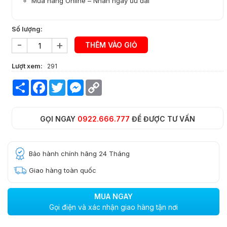
Mua hàng Online – Nhân ngay ưu đãi
Số lượng:
-
+
THÊM VÀO GIỎ
Lượt xem:
291
Share
Facebook
Twitter
Messenger
Copy
Link
GỌI NGAY
0922.666.777
ĐỂ ĐƯỢC TƯ VẤN
Bảo hành chính hãng 24 Tháng
Giao hàng toàn quốc
MUA NGAY
Gọi điện và xác nhận giao hàng tận nơi