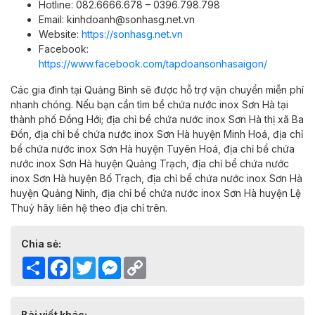
Hotline: 082.6666.678 – 0396.798.798
Email: kinhdoanh@sonhasg.net.vn
Website:
https://sonhasg.net.vn
Facebook:
https://www.facebook.com/tapdoansonhasaigon/
Các gia đình tại Quảng Bình sẽ được hỗ trợ vận chuyển miễn phí
nhanh chóng. Nếu bạn cần tìm bể chứa nước inox Sơn Hà tại
thành phố Đồng Hới;
địa chỉ bể chứa nước inox Sơn Hà
thị xã Ba
Đồn,
địa chỉ bể chứa nước inox Sơn Hà
huyện Minh Hoá,
địa chỉ
bể chứa nước inox Sơn Hà
huyện Tuyên Hoá,
địa chỉ bể chứa
nước inox Sơn Hà
huyện Quảng Trạch,
địa chỉ bể chứa nước
inox Sơn Hà
huyện Bố Trạch,
địa chỉ bể chứa nước inox Sơn Hà
huyện Quảng Ninh,
địa chỉ bể chứa nước inox Sơn Hà huyện Lệ
Thuỷ hãy liên hệ theo địa chỉ trên.
Chia sẻ:
Share
Facebook
Twitter
Messenger
Copy
Link
Bài viết khác: