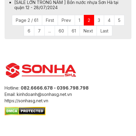
[SALE LỚN TRONG NĂM ] Bồn nước nhựa Sơn Hà tại
quận 12 - 28/07/2024
Page 2 / 61
First
Prev
1
2
3
4
5
6
7
...
60
61
Next
Last
Hotline:
082.6666.678 - 0396.798.798
Email: kinhdoanh@sonhasg.net.vn
https://sonhasg.net.vn