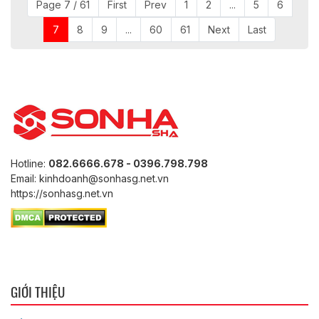
Page 7 / 61
First
Prev
1
2
...
5
6
7
8
9
...
60
61
Next
Last
Hotline:
082.6666.678 - 0396.798.798
Email: kinhdoanh@sonhasg.net.vn
https://sonhasg.net.vn
GIỚI THIỆU