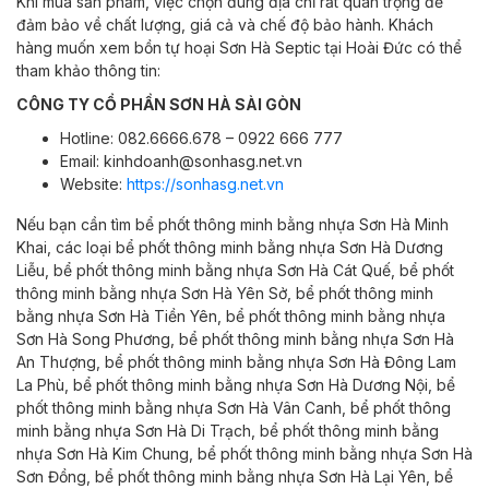
Khi mua sản phẩm, việc chọn đúng địa chỉ rất quan trọng để
đảm bảo về chất lượng, giá cả và chế độ bảo hành. Khách
hàng muốn xem bồn tự hoại Sơn Hà Septic tại Hoài Đức có thể
tham khảo thông tin:
CÔNG TY CỔ PHẦN SƠN HÀ SÀI GÒN
Hotline: 082.6666.678 – 0922 666 777
Email: kinhdoanh@sonhasg.net.vn
Website:
https://sonhasg.net.vn
Nếu bạn cần tìm bể phốt thông minh bằng nhựa Sơn Hà
Minh
Khai,
các loại bể phốt thông minh bằng nhựa Sơn Hà
Dương
Liễu,
bể phốt thông minh bằng nhựa Sơn Hà
Cát Quế,
bể phốt
thông minh bằng nhựa Sơn Hà
Yên Sở,
bể phốt thông minh
bằng nhựa Sơn Hà
Tiền Yên,
bể phốt thông minh bằng nhựa
Sơn Hà
Song Phương,
bể phốt thông minh bằng nhựa Sơn Hà
An Thượng,
bể phốt thông minh bằng nhựa Sơn Hà
Đông Lam
La Phù,
bể phốt thông minh bằng nhựa Sơn Hà
Dương Nội,
bể
phốt thông minh bằng nhựa Sơn Hà
Vân Canh,
bể phốt thông
minh bằng nhựa Sơn Hà
Di Trạch,
bể phốt thông minh bằng
nhựa Sơn Hà
Kim Chung,
bể phốt thông minh bằng nhựa Sơn Hà
Sơn Đồng,
bể phốt thông minh bằng nhựa Sơn Hà
Lại Yên,
bể