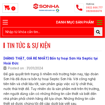
Hotline:
0922.666.777
0
0826666678
DANH MỤC SẢN PHẨM
TIN TỨC & SỰ KIỆN
[HÀNG THẬT, GIÁ RẺ NHẤT] Bồn tự hoại Sơn Hà Septic tại
Hoài Đức
Posted on : 31/01/2024
Để giải quyết tình trạng ô nhiễm môi trường hiện nay, tập đoàn
Sơn Hà đã đưa ra bồn tự hoại Septic Sơn Hà. Với công nghệ
tiên tiến và chất liệu tốt, sản phẩm giúp việc xử lý chất thải,
nước thải triệt để. Tuy nhiên do là sản phẩm mới trên thị trường,
nên người dùng cần có những thông tin cần thiết và biết đến
nhà phân phối chính hãng để lựa chọn. Những thông tin cần
thiết sẽ được chúng tôi đề cập dưới bài viết sau.