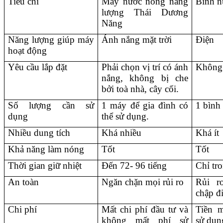
Tiêu chí 
Máy nước nóng năng 
Bình n
lượng Thái Dương 
Năng
Năng lượng giúp máy 
Ánh nắng mặt trời 
Điện 
hoạt động 
Yêu cầu lắp đặt 
Phải chọn vị trí có ánh 
Không 
nắng, không bị che 
bởi toà nhà, cây cối. 
Số lượng cần sử 
1 máy để gia đình có 
1 bình 
dụng 
thể sử dụng. 
Nhiều dung tích 
Khá nhiều 
Khá ít 
Khả năng làm nóng 
Tốt
Tốt
Thời gian giữ nhiệt 
Đến 72- 96 tiếng
Chỉ tr
An toàn 
Ngăn chặn mọi rủi ro 
Rủi r
chập đ
Chi phí 
Mất chi phí đầu tư và 
Tiền m
không mất phí sử 
sử dụn