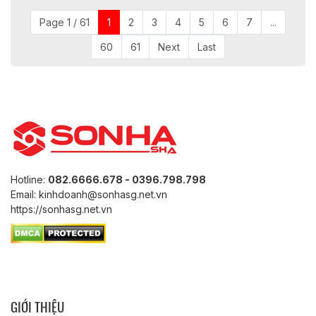
Page 1 / 61
1
2
3
4
5
6
7
...
60
61
Next
Last
Hotline:
082.6666.678 - 0396.798.798
Email: kinhdoanh@sonhasg.net.vn
https://sonhasg.net.vn
GIỚI THIỆU