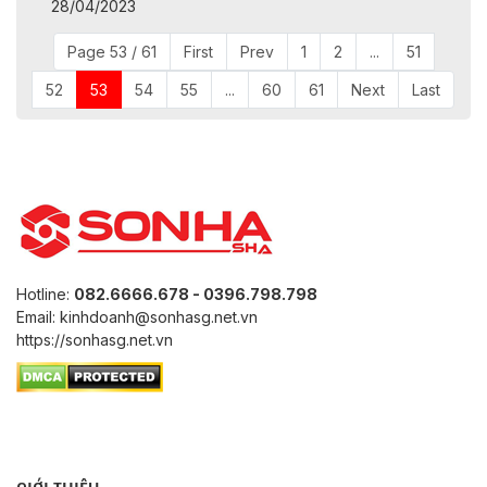
28/04/2023
Page 53 / 61
First
Prev
1
2
...
51
52
53
54
55
...
60
61
Next
Last
Hotline:
082.6666.678 - 0396.798.798
Email: kinhdoanh@sonhasg.net.vn
https://sonhasg.net.vn