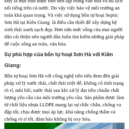
Đây là một tỉnh được biết đến tập trung văn hóa và du lịch
nổi tiếng trên cả nước. Do vậy việc bảo vệ môi trường an
toàn khá quan trọng. Và việc sử dụng bồn tự hoại Septic
Sơn Hà tại Kiên Giang là điều cần thiết để xây dựng hệ
sinh thái xanh sạch đẹp.
Hơn nữa mức sống của mọi người
dân cải thiện nên người dân luôn tìm kiếm những giải pháp
để cuộc sông an toàn, văn hóa.
Sự phù hợp của bồn tự hoại Sơn Hà với Kiên
Giang:
Bồn tự hoại Sơn Hà với công nghệ tiên tiến đem đến giải
pháp xử lý nước thải, chất thải triệt để, không có tình trạng
rò rỉ, mùi hôi, nước thải sau khi xử lý đạt tiêu chuẩn chất
lượng yêu cầu của môi trường yêu cầu.
Sản phẩm được làm
từ chất liệu nhựa LLDPE mang lại sự chắc chắn, chống va
đập tốt, chịu được mọi áp lực, khả năng chống thấm và
chống rò rỉ tốt, đảm bảo không bị oxy hóa.