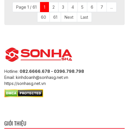
Page 1 / 61
1
2
3
4
5
6
7
...
60
61
Next
Last
Hotline:
082.6666.678 - 0396.798.798
Email: kinhdoanh@sonhasg.net.vn
https://sonhasg.net.vn
GIỚI THIỆU