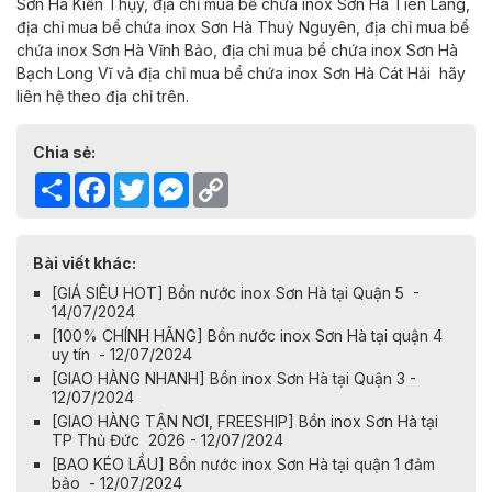
Sơn Hà
Kiến Thụy,
địa chỉ mua bể chứa inox Sơn Hà
Tiên Lãng,
địa chỉ mua bể chứa inox Sơn Hà
Thuỷ Nguyên,
địa chỉ mua bể
chứa inox Sơn Hà
Vĩnh Bảo,
địa chỉ mua bể chứa inox Sơn Hà
Bạch Long Vĩ và
địa chỉ mua bể chứa inox Sơn Hà
Cát Hải
hãy
liên hệ theo địa chỉ trên.
Chia sẻ:
Share
Facebook
Twitter
Messenger
Copy
Link
Bài viết khác:
[GIÁ SIÊU HOT] Bồn nước inox Sơn Hà tại Quận 5 -
14/07/2024
[100% CHÍNH HÃNG] Bồn nước inox Sơn Hà tại quận 4
uy tín - 12/07/2024
[GIAO HÀNG NHANH] Bồn inox Sơn Hà tại Quận 3 -
12/07/2024
[GIAO HÀNG TẬN NƠI, FREESHIP] Bồn inox Sơn Hà tại
TP Thủ Đức 2026 - 12/07/2024
[BAO KÉO LẦU] Bồn nước inox Sơn Hà tại quận 1 đảm
bảo - 12/07/2024