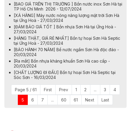
[BAO GIÁ TRÊN THỊ TRƯỜNG ] Bồn nước inox Sơn Hà tại
TP Hồ Chí Minh 2026 - 12/07/2024
[XẢ HÀNG] Máy nước nóng năng lượng mặt trời Sơn Hà
tại Ứng Hoà - 27/03/2024
[ĐẢM BẢO GIÁ TỐT ] Bồn nhựa Sơn Hà tại Ứng Hoà -
27/03/2024
[HÀNG THẬT, GIÁ RẺ NHẤT] Bồn tự hoại Sơn Hà Septic
tại Ứng Hoà - 27/03/2024
[BẢO HÀNH 70 NĂM] Bể nước ngầm Sơn Hà độc đáo -
20/03/2024
[Ra mắt] Bồn nhựa kháng khuẩn Sơn Hà cao cấp -
20/03/2024
[CHẤT LƯỢNG ĐI ĐẦU] Bồn tự hoại Sơn Hà Septic tại
Sóc Sơn - 16/03/2024
Page 5 / 61
First
Prev
1
2
...
3
4
5
6
7
...
60
61
Next
Last