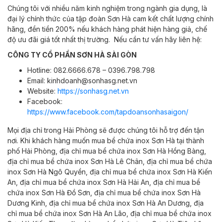
Chúng tôi với nhiều năm kinh nghiệm trong ngành gia dụng, là
đại lý chính thức của tập đoàn Sơn Hà cam kết chất lượng chính
hãng, đền tiền 200% nếu khách hàng phát hiện hàng giả, chế
độ ưu đãi giá tốt nhất thị trường.
Nếu cần tư vấn hãy liên hệ:
CÔNG TY CỔ PHẦN SƠN HÀ SÀI GÒN
Hotline: 082.6666.678 – 0396.798.798
Email: kinhdoanh@sonhasg.net.vn
Website:
https://sonhasg.net.vn
Facebook:
https://www.facebook.com/tapdoansonhasaigon/
Mọi địa chỉ trong Hải Phòng sẽ được chúng tôi hỗ trợ đến tận
nơi. Khi khách hàng muốn mua bể chứa inox Sơn Hà tại
thành
phố Hải Phòng,
địa chỉ mua bể chứa inox Sơn Hà
Hồng Bàng,
địa chỉ mua bể chứa inox Sơn Hà
Lê Chân,
địa chỉ mua bể chứa
inox Sơn Hà
Ngô Quyền,
địa chỉ mua bể chứa inox Sơn Hà
Kiến
An,
địa chỉ mua bể chứa inox Sơn Hà
Hải An,
địa chỉ mua bể
chứa inox Sơn Hà
Đồ Sơn,
địa chỉ mua bể chứa inox Sơn Hà
Dương Kinh,
địa chỉ mua bể chứa inox Sơn Hà
An Dương,
địa
chỉ mua bể chứa inox Sơn Hà
An Lão,
địa chỉ mua bể chứa inox