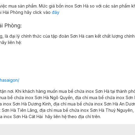
 việc mua sản phẩm. Mức giá bồn inox Sơn Hà so với các sản phẩm khá
ại Hải Phòng hãy click vào
đây
ải Phòng:
g, là đại lý chính thức của tập đoàn Sơn Hà cam kết chất lượng chí
hãy liên hệ:
hasaigon/
n tận nơi. Khi khách hàng muốn mua bể chứa inox Sơn Hà tại
thành ph
 mua bể chứa inox Sơn Hà
Ngô Quyền,
địa chỉ mua bể chứa inox Sơn
ứa inox Sơn Hà
Dương Kinh,
địa chỉ mua bể chứa inox Sơn Hà
An Dươ
ox Sơn Hà
Tiên Lãng,
địa chỉ mua bể chứa inox Sơn Hà
Thuỷ Nguyên,
ứa inox Sơn Hà
Cát Hải
hãy liên hệ theo địa chỉ trên.