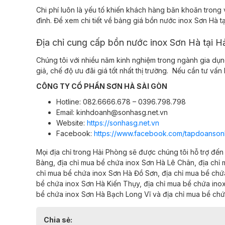
Chi phí luôn là yếu tố khiến khách hàng băn khoăn trong
đình. Để xem chi tiết về bảng giá bồn nước inox Sơn Hà t
Địa chỉ cung cấp bồn nước inox Sơn Hà tại H
Chúng tôi với nhiều năm kinh nghiệm trong ngành gia dụn
giả, chế độ ưu đãi giá tốt nhất thị trường.
Nếu cần tư vấn 
CÔNG TY CỔ PHẦN SƠN HÀ SÀI GÒN
Hotline: 082.6666.678 – 0396.798.798
Email: kinhdoanh@sonhasg.net.vn
Website:
https://sonhasg.net.vn
Facebook:
https://www.facebook.com/tapdoanson
Mọi địa chỉ trong Hải Phòng sẽ được chúng tôi hỗ trợ đế
Bàng,
địa chỉ mua bể chứa inox Sơn Hà
Lê Chân,
địa chỉ
chỉ mua bể chứa inox Sơn Hà
Đồ Sơn,
địa chỉ mua bể ch
bể chứa inox Sơn Hà
Kiến Thụy,
địa chỉ mua bể chứa in
bể chứa inox Sơn Hà
Bạch Long Vĩ và
địa chỉ mua bể ch
Chia sẻ: