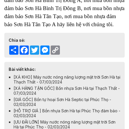
đảm bảo Sơn Hà Bình Trị Đông A, 
nơi mua 
bồn nhựa 
đảm bảo Sơn Hà Bình Trị Đông B, 
nơi mua 
bồn nhựa 
đảm bảo Sơn Hà
Tân Tạo, 
nơi mua 
bồn nhựa đảm 
bảo Sơn Hà
 Tân
 Tạo A
 hãy liên hệ với chúng tôi. 
Chia sẻ:
Share
Facebook
Twitter
Messenger
Copy
Link
Bài viết khác:
[XẢ KHO] Máy nước nóng năng lượng mặt trời Sơn Hà tại
Thạch Thất - 07/03/2024
[XẢ HÀNG TẬN GỐC] Bồn nhựa Sơn Hà tại Thạch Thất -
07/03/2024
[GIÁ GỐC] Bồn tự hoại Sơn Hà Septic tại Phúc Thọ -
02/03/2024
[HỖ TRỢ GIÁ ] Bồn nhựa Sơn Hà tại Phúc Thọ đảm bảo -
02/03/2024
[ƯU ĐÃI LỚN] Máy nước nóng năng lượng mặt trời Sơn
Hà tại Phúc Thọ - 02/03/2024