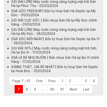
[ƯU ĐÃI LỚN] Máy nước nóng năng lượng mặt trời Sơn
Hà tại Phúc Thọ - 02/03/2024
[GIÁ GỐC FREESHIP] Bồn tự hoại Sơn Hà Septic tại Mỹ
Đức - 01/03/2024
​​​​[ƯU ĐÃI CỰC SỐC ] Bồn nhựa Sơn Hà tại Mỹ Đức chính
hãng - 01/03/2024
[ƯU ĐÃI LỚN] Máy nước nóng năng lượng mặt trời Sơn
Hà tại Mỹ Đức - 28/02/2024
[GIÁ SỐC MỖI NGÀY] Bồn tự hoại Sơn Hà Septic tại Ba Vì
- 28/02/2024
[ƯU ĐÃI 30%] Máy nước nóng năng lượng mặt trời Sơn
Hà tại Ba Vì - 17/02/2024
[GIÁ LẺ RẺ NHƯ BUÔN ] Bồn nhựa Sơn Hà tại Ba Vì chính
hãng - 17/02/2024
[HÀNG THẬT, GIÁ RẺ NHẤT] Bồn tự hoại Sơn Hà Septic
tại Hoài Đức - 31/01/2024
Page 7 / 61
First
Prev
1
2
...
5
6
7
8
9
...
60
61
Next
Last