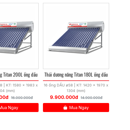
g Titan 200L ống dầu
Thái dương năng Titan 180L ống dầu
 | KT: 1580 x 1983 x
16 ống DẦU ø58 | KT: 1420 x 1970 x
304 (mm)
1304 (mm)
000đ
9.900.000đ
16.000.000đ
14.900.000đ
Mua Ngay
Mua Ngay