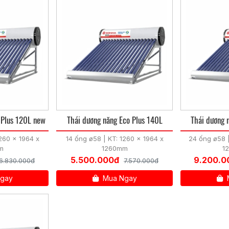
 Plus 120L new
Thái dương năng Eco Plus 140L
Thái dương 
1260 x 1964 x
14 ống ø58 | KT: 1260 x 1964 x
24 ống ø58 |
m
1260mm
1
5.500.000đ
9.200.0
6.830.000đ
7.570.000đ
gay
Mua Ngay