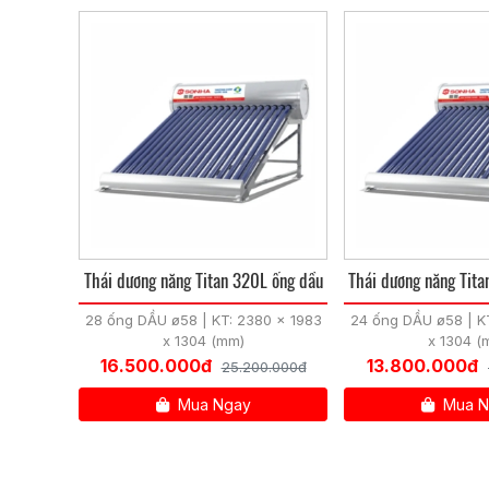
Thái dương năng Titan 320L ống dầu
Thái dương năng Tita
28 ống DẦU ø58 | KT: 2380 x 1983
24 ống DẦU ø58 | K
x 1304 (mm)
x 1304 (
16.500.000đ
13.800.000đ
25.200.000đ
Mua Ngay
Mua N