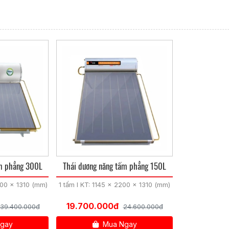
́m phẳng 300L
Thái dương năng tấm phẳng 150L
200 x 1310 (mm)
1 tấm I KT: 1145 x 2200 x 1310 (mm)
19.700.000đ
39.400.000đ
24.600.000đ
gay
Mua Ngay