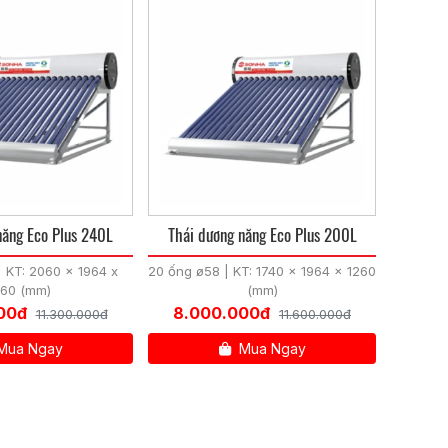
năng Eco Plus 240L
Thái dương năng Eco Plus 200L
 KT: 2060 x 1964 x
20 ống ø58 | KT: 1740 x 1964 x 1260
260 (mm)
(mm)
00đ
8.000.000đ
11.300.000đ
11.600.000đ
Mua Ngay
Mua Ngay