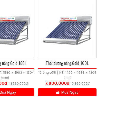
ng năng Gold 180l
Thái dương năng Gold 160L
T: 1580 x 1983 x 1304
16 ống ø58 | KT: 1420 x 1983 x 1304
(mm)
(mm)
00đ
7.800.000đ
11.530.000đ
9.860.000đ
Mua Ngay
Mua Ngay