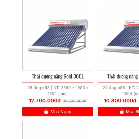
Thái dương năng Gold 300L
Thái dương năn
28 ống ø58 | KT: 2380 x 1983 x
24 ống ø58 | KT: 
1304 (mm)
1304 (m
12.700.000đ
10.800.000đ
19.200.000đ
Mua Ngay
Mua N