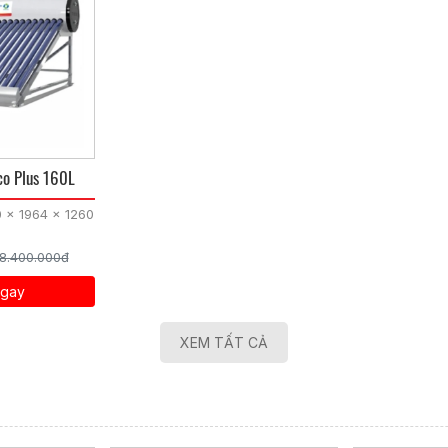
co Plus 160L
0 x 1964 x 1260
8.400.000đ
gay
XEM TẤT CẢ