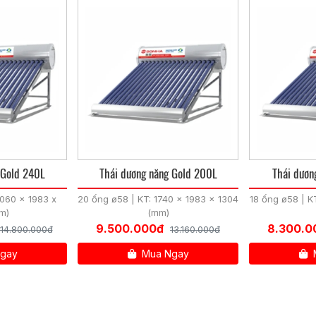
g Gold 240L
Thái dương năng Gold 200L
Thái dươ
2060 x 1983 x
20 ống ø58 | KT: 1740 x 1983 x 1304
18 ống ø58 | K
m)
(mm)
9.500.000đ
8.300.0
14.800.000đ
13.160.000đ
gay
Mua Ngay