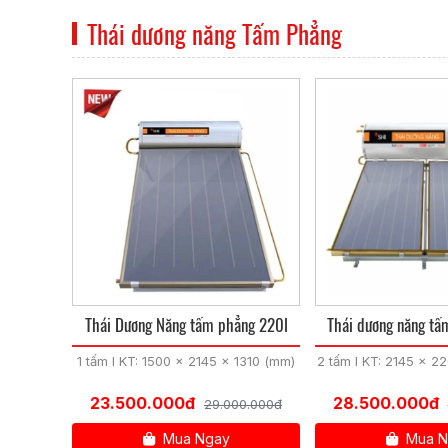
Thái dương năng Tấm Phẳng
Thái Dương Năng tấm phẳng 220l
Thái dương năng tâ
1 tấm I KT: 1500 x 2145 x 1310 (mm)
2 tấm I KT: 2145 x 2
23.500.000đ
28.500.000đ
29.000.000đ
Mua Ngay
Mua N