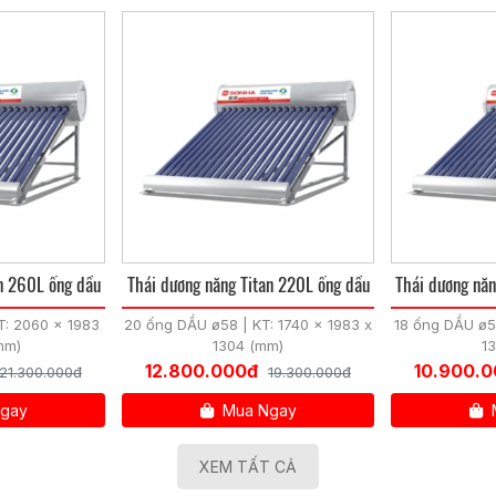
n 260L ống dầu
Thái dương năng Titan 220L ống dầu
Thái dương năn
T: 2060 x 1983
20 ống DẦU ø58 | KT: 1740 x 1983 x
18 ống DẦU ø58
mm)
1304 (mm)
1
12.800.000đ
10.900.
21.300.000đ
19.300.000đ
gay
Mua Ngay
XEM TẤT CẢ