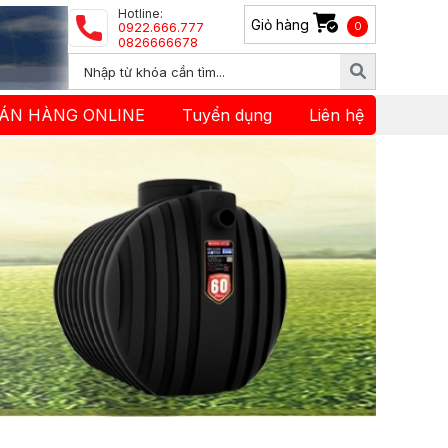
Hotline:
Giỏ hàng
0922.666.777
0
0826666678
ÁN HÀNG ONLINE
Tuyển dụng
Liên hệ