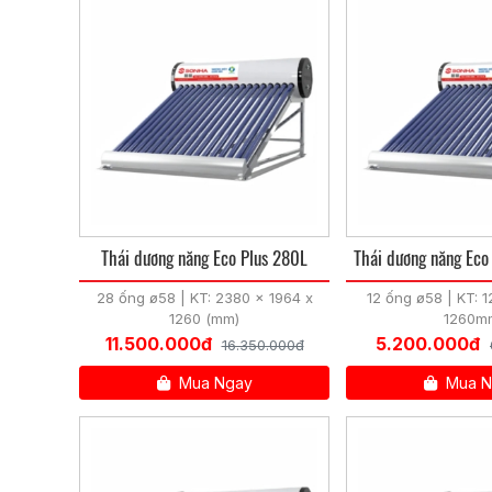
Thái dương năng Eco Plus 280L
Thái dương năng Eco
28 ống ø58 | KT: 2380 x 1964 x
12 ống ø58 | KT: 
1260 (mm)
1260m
11.500.000đ
5.200.000đ
16.350.000đ
Mua Ngay
Mua N