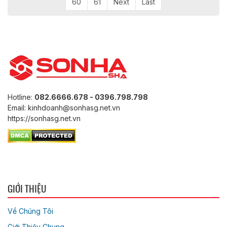
60
61
Next
Last
Hotline:
082.6666.678 - 0396.798.798
Email: kinhdoanh@sonhasg.net.vn
https://sonhasg.net.vn
GIỚI THIỆU
Về Chúng Tôi
Giới Thiệu Chung