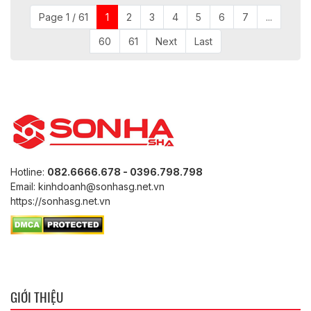
Page 1 / 61
1
2
3
4
5
6
7
...
60
61
Next
Last
Hotline:
082.6666.678 - 0396.798.798
Email: kinhdoanh@sonhasg.net.vn
https://sonhasg.net.vn
GIỚI THIỆU