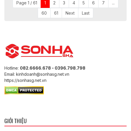
Page 1 / 61
1
2
3
4
5
6
7
...
60
61
Next
Last
Hotline:
082.6666.678 - 0396.798.798
Email: kinhdoanh@sonhasg.net.vn
https://sonhasg.net.vn
GIỚI THIỆU