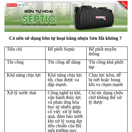
Có nên sử dụng bồn tự hoại bằng nhựa Sơn Hà không ?
Tiêu chí
Bể phốt Septic
Bể phốt truyền
thống
Thi công
Thi công dễ dàng
Thi công khá phức
tạp
Khả năng chịu lực
Khả năng chịu lực
Chịu lực kém, dễ
tốt, chịu được va
bị nứt hoặc bong
đập mạnh.
khi va chạm mạnh
Xử lý nước thải
Công nghệ kị khí,
Chỉ tác dụng chứa
vận hành thủy lực
chứ không thể xử
và phản ứng hóa
lý được
học tự nhiên giúp
có việc xử lý hiệu
quả, đảm bảo nước
khi xử lý xong đạt
tiêu chuẩn của Bộ
môi trường quy