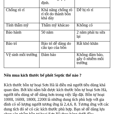
định.
Chống rò rỉ
Khả năng chống rò
Dễ bị rò rỉ
rỉ tốt do thành bồn
khá dày
Tính thẩm mỹ
Thẩm mỹ khácao
Không có
Bảo hành
50 năm
2 năm phải tu sửa
lại
Bảo trì
Bảo trì dễ dàng do
Rất khó khăn
cấu tạo của bồn
Vệ sinh môi trường
Đảm bảo
Không đảm bảo,
gây ô nhiễm môi
trường
Nên mua kích thước bể phốt Septic thế nào ?
Kích thước bồn tự hoại Sơn Hà là điều mà người tiêu dùng khá
quan tâm. Bởi khi nắm bắt được kích thước bồn tự hoại Sơn Hà,
người tiêu dùng sẽ dễ dàng hơn trong việc lắp đặt. Bồn tự hoại
1000l, 1600l, 1800l, 2200l là những dung tích phù hợp với gia
đình có số lượng người tương ứng là 2,4,6, 8. Tương ứng với các
dung tích đó sẽ có các kích thước phù hợp. Bạn sẽ dễ dàng lựa
chọn sản phẩm bồn tự hoại Sơn Hà theo bảng dưới đây: