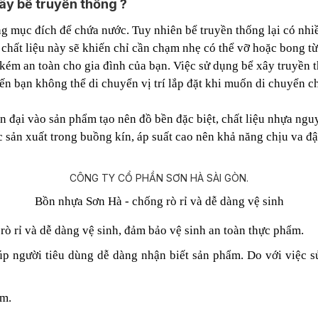
ây bể truyền thống ?
g mục đích để chứa nước. Tuy nhiên bể truyền thống lại có nhiề
chất liệu này sẽ khiến chỉ cần chạm nhẹ có thể vỡ hoặc bong t
ém an toàn cho gia đình của bạn. Việc sử dụng bể xây truyền t
iến bạn không thể di chuyển vị trí lắp đặt khi muốn di chuyển c
 đại vào sản phẩm tạo nên đồ bền đặc biệt, chất liệu nhựa ngu
sản xuất trong buồng kín, áp suất cao nên khả năng chịu va đậ
Bồn nhựa Sơn Hà - chống rò rỉ và dễ dàng vệ sinh
ò rỉ và dễ dàng vệ sinh, đảm bảo vệ sinh an toàn thực phẩm.
iúp người tiêu dùng dễ dàng nhận biết sản phẩm. Do với việc s
ẩm.