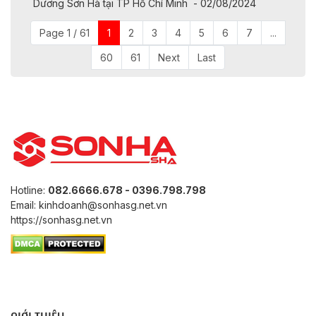
Dương Sơn Hà tại TP Hồ Chí Minh - 02/08/2024
Page 1 / 61
1
2
3
4
5
6
7
...
60
61
Next
Last
Hotline:
082.6666.678 - 0396.798.798
Email: kinhdoanh@sonhasg.net.vn
https://sonhasg.net.vn