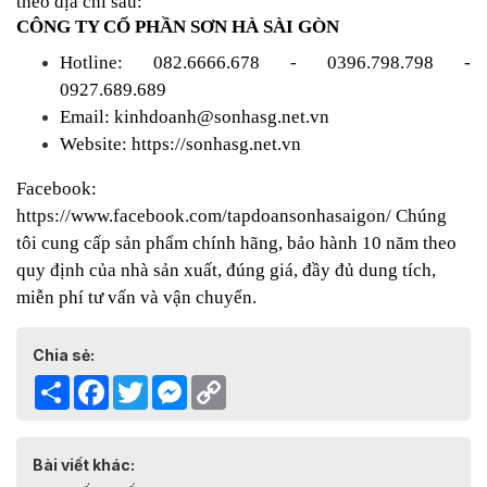
theo địa chỉ sau:
CÔNG TY CỔ PHẦN SƠN HÀ SÀI GÒN
Hotline: 082.6666.678 - 0396.798.798 -
0927.689.689
Email: kinhdoanh@sonhasg.net.vn
Website:
https://sonhasg.net.vn
Facebook:
https://www.facebook.com/tapdoansonhasaigon/
Chúng
tôi cung cấp sản phẩm chính hãng, bảo hành 10 năm theo
quy định của nhà sản xuất, đúng giá, đầy đủ dung tích,
miễn phí tư vấn và vận chuyển.
Chia sẻ:
Share
Facebook
Twitter
Messenger
Copy
Link
Bài viết khác: