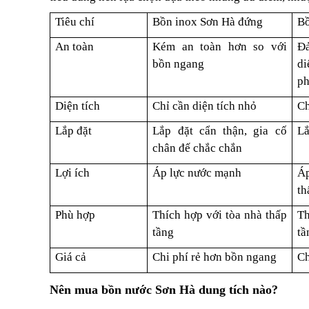
Tiêu chí
Bồn inox Sơn Hà đứng
Bồ
An toàn
Kém an toàn hơn so với
Đ
bồn ngang
di
ph
Diện tích
Chỉ cần diện tích nhỏ
Ch
Lắp đặt
Lắp đặt cẩn thận, gia cố
Lắ
chân đế chắc chắn
Lợi ích
Áp lực nước mạnh
Á
th
Phù hợp
Thích hợp với tòa nhà thấp
Th
tầng
tầ
Giá cả
Chi phí rẻ hơn bồn ngang
Ch
Nên mua bồn nước Sơn Hà dung tích nào?