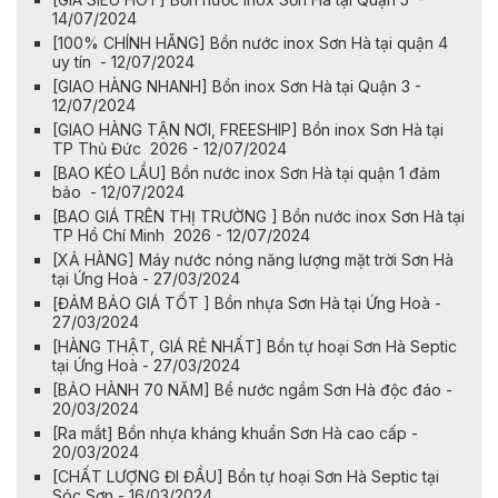
14/07/2024
[100% CHÍNH HÃNG] Bồn nước inox Sơn Hà tại quận 4
uy tín - 12/07/2024
[GIAO HÀNG NHANH] Bồn inox Sơn Hà tại Quận 3 -
12/07/2024
[GIAO HÀNG TẬN NƠI, FREESHIP] Bồn inox Sơn Hà tại
TP Thủ Đức 2026 - 12/07/2024
[BAO KÉO LẦU] Bồn nước inox Sơn Hà tại quận 1 đảm
bảo - 12/07/2024
[BAO GIÁ TRÊN THỊ TRƯỜNG ] Bồn nước inox Sơn Hà tại
TP Hồ Chí Minh 2026 - 12/07/2024
[XẢ HÀNG] Máy nước nóng năng lượng mặt trời Sơn Hà
tại Ứng Hoà - 27/03/2024
[ĐẢM BẢO GIÁ TỐT ] Bồn nhựa Sơn Hà tại Ứng Hoà -
27/03/2024
[HÀNG THẬT, GIÁ RẺ NHẤT] Bồn tự hoại Sơn Hà Septic
tại Ứng Hoà - 27/03/2024
[BẢO HÀNH 70 NĂM] Bể nước ngầm Sơn Hà độc đáo -
20/03/2024
[Ra mắt] Bồn nhựa kháng khuẩn Sơn Hà cao cấp -
20/03/2024
[CHẤT LƯỢNG ĐI ĐẦU] Bồn tự hoại Sơn Hà Septic tại
Sóc Sơn - 16/03/2024