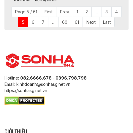
Page 5 / 61
First
Prev
1
2
...
3
4
5
6
7
...
60
61
Next
Last
Hotline:
082.6666.678 - 0396.798.798
Email: kinhdoanh@sonhasg.net.vn
https://sonhasg.net.vn
GIỚI THIỆU