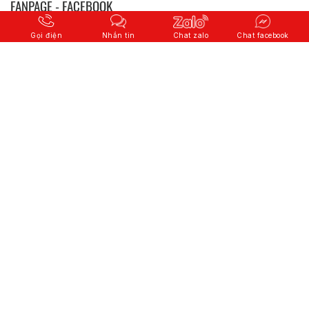
FANPAGE - FACEBOOK
Gọi điện
Nhắn tin
Chat zalo
Chat facebook
© 2026 Copyright
CÔNG TY CỔ PHẦN QUỐC TẾ SƠN HÀ
.