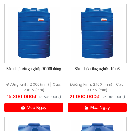
- Bồn nước nhựa ngang
Thiết kế chắc chắn không sợ bị lật đổ khi mưa gió Lắp đặt
đơn giản
2. Thông số kỹ thuật bồn nhựa đứng Sơn Hà:
Các bồn nhựa Sơn Hà có dung tích từ 500 lít đến 6000 lít.
Tuy nhiên thông số được phép sai là ±5% (Theo bản công
bố chất lượng). Nằm trong giới hạn cho phép trên thì nhà
sản xuất có thể thay đổi mà không cần báo trước.
Bồn nhựa công nghiệp 7000l đứng
Bồn nhựa công nghiệp 10m3
Đường kính: 2.000(mm) | Cao:
Đường kính: 2.100 (mm) | Cao:
2.405 (mm)
3.065 (mm)
15.300.000đ
21.000.000đ
18.500.000đ
26.000.000đ
Mua Ngay
Mua Ngay