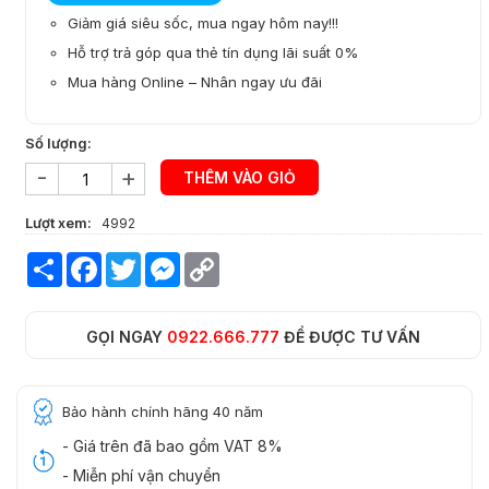
Giảm giá siêu sốc, mua ngay hôm nay!!!
Hỗ trợ trả góp qua thẻ tín dụng lãi suất 0%
Mua hàng Online – Nhân ngay ưu đãi
Số lượng:
-
+
THÊM VÀO GIỎ
Lượt xem:
4992
Share
Facebook
Twitter
Messenger
Copy
Link
GỌI NGAY
0922.666.777
ĐỂ ĐƯỢC TƯ VẤN
Bảo hành chính hãng 40 năm
- Giá trên đã bao gồm VAT 8%
- Miễn phí vận chuyển