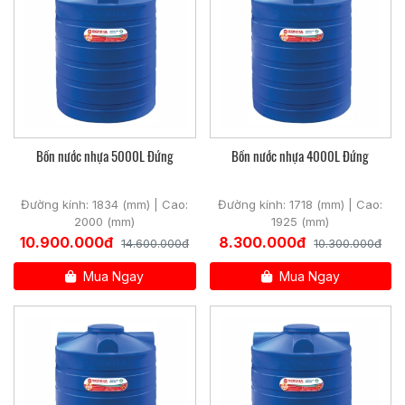
Qua quá trình kiểm định, tổng cục đo lường chất lượng đã
chứng nhận: Bồn nhựa Sơn Hà đảm bảo tiêu chuẩn chất
lương về độ bền, độ cứng và chịu va đập tốt, đồng thời đảm
bảo vệ sinh an toàn thực phẩm.
Bồn nước nhựa 5000L Đứng
Bồn nước nhựa 4000L Đứng
Đường kính: 1834 (mm) | Cao:
Đường kính: 1718 (mm) | Cao:
2000 (mm)
1925 (mm)
10.900.000đ
8.300.000đ
14.600.000đ
10.300.000đ
Mua Ngay
Mua Ngay