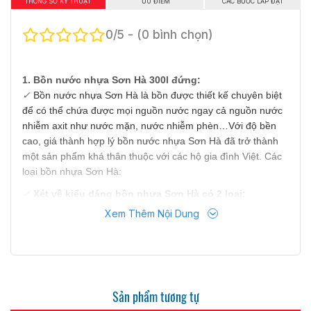
THÔNG SỐ KỸ THUẬT
ƯU ĐIỂM
CÁC BƯỚC LẮP ĐẶT
0/5 - (0 bình chọn)
1. Bồn nước nhựa Sơn Hà 300l đứng:
✓
Bồn nước nhựa Sơn Hà là bồn được thiết kế chuyên biệt
để có thể chứa được mọi nguồn nước ngay cả nguồn nước
nhiễm axit như nước mặn, nước nhiễm phèn…Với độ bền
cao, giá thành hợp lý bồn nước nhựa Sơn Hà đã trở thành
một sản phẩm khá thân thuộc với các hộ gia đình Việt. Các
loại bồn nhựa Sơn Hà:
✓
Xét về kiểu dáng bồn nhựa Sơn Hà có 2 loại:
Xem Thêm Nội Dung
-
Bồn nước nhựa đứng:
Nguồn nước chảy mạnh hơn do tăng áp lực cho nguồn
nước. Tiết kiệm diện tích lắp đặt do thiết kế đứng Chi phí rẻ
hơn so với bồn ngang.
Sản phẩm tương tự