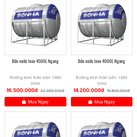
Bồn nước Inox 4500L Ngang
Bồn nước Inox 4000L Ngang
Đường kính thân bồn: 1380
Đường kính thân bồn: 1380
(mm)
(mm)
3. Cấu tạo của Bồn nước inox Sơn Hà 7
00l ngang
:
16.500.000đ
14.200.000đ
22.350.000đ
19.800.000đ
✓Thân bồn:
Lốc 5 gân kép phân bố đều trên thân bồn, nâng cao độ
Mua Ngay
Mua Ngay
cứng vững và kéo dài tuổi thọ sản phẩm gấp đôi so với sản
phẩm thông thường.
✓Chân đế:
Với chân đế mới to hơn, làm bằng inox siêu bền, bản V3,