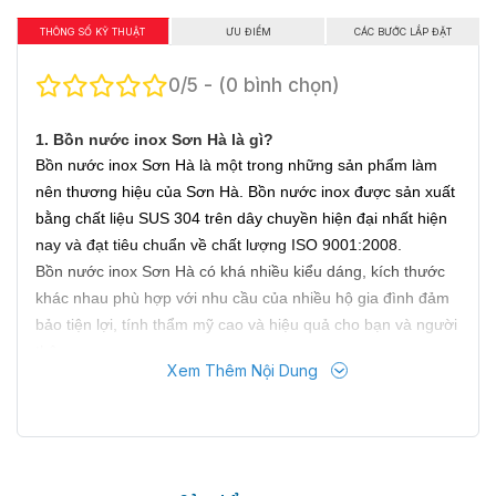
THÔNG SỐ KỸ THUẬT
ƯU ĐIỂM
CÁC BƯỚC LẮP ĐẶT
0/5 - (0 bình chọn)
1. Bồn nước inox Sơn Hà là gì?
Bồn nước inox Sơn Hà là một trong những sản phẩm làm
nên thương hiệu của Sơn Hà. Bồn nước inox được sản xuất
bằng chất liệu SUS 304 trên dây chuyền hiện đại nhất hiện
nay và đạt tiêu chuẩn về chất lượng ISO 9001:2008.
Bồn nước inox Sơn Hà có khá nhiều kiểu dáng, kích thước
khác nhau phù hợp với nhu cầu của nhiều hộ gia đình đảm
bảo tiện lợi, tính thẩm mỹ cao và hiệu quả cho bạn và người
thân
Xem Thêm Nội Dung
Các loại bồn nước inox Sơn Hà:
Xét về kiểu dáng bồn nước inox Sơn Hà có 2 kiểu: bồn nước
ngang và bồn nước đứng.
Bồn nước inox ngang: