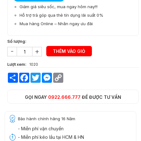
Giảm giá siêu sốc, mua ngay hôm nay!!!
Hỗ trợ trả góp qua thẻ tín dụng lãi suất 0%
Mua hàng Online – Nhân ngay ưu đãi
Số lượng:
-
+
THÊM VÀO GIỎ
Lượt xem:
1020
Share
Facebook
Twitter
Messenger
Copy
Link
GỌI NGAY
0922.666.777
ĐỂ ĐƯỢC TƯ VẤN
Bảo hành chính hãng 16 Năm
- Miễn phí vận chuyển
- Miễn phí kéo lầu tại HCM & HN