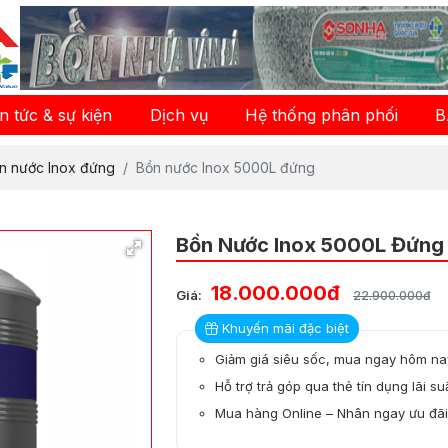
in tức & sự kiện
Dịch vụ
Hệ thống phân phối
B
n nước Inox đứng
Bồn nước Inox 5000L đứng
Bồn Nước Inox 5000L Đứng
18.000.000đ
Giá:
22.900.000đ
Khuyến mãi đặc biệt
Giảm giá siêu sốc, mua ngay hôm nay
Hỗ trợ trả góp qua thẻ tín dụng lãi s
Mua hàng Online – Nhân ngay ưu đãi