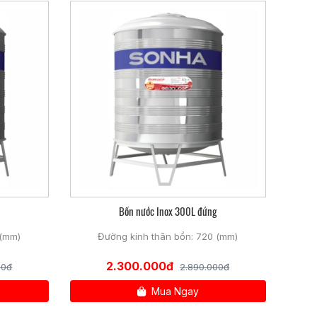
Bồn nước Inox 300L đứng
 (mm)
Đường kính thân bồn: 720 (mm)
2.300.000đ
00đ
2.890.000đ
Mua Ngay