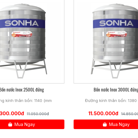
 bồn nước Sơn Hà luôn vững chãi kể cả khi thời tiết mưa bão, giông tố
úp bồn nước không nghiêng, lật dù gió to, bão giật.
toàn giữ nắp không bật ra khi mưa bão lớn, ngăn côn trùng, bụi bặm l
i vận chuyển lắp đặt, giữ bồn nước luôn bền, đẹp trong suốt quá trìn
có đầy đủ hướng dẫn sử dụng và nơi sản xuất
Bồn nước Inox 2500L đứng
Bồn nước Inox 3000L đứn
g kính thân bồn: 1140 (mm
Đường kính thân bồn: 1380
.300.000đ
11.500.000đ
11.050.000đ
14.850.0
Mua Ngay
Mua Ngay