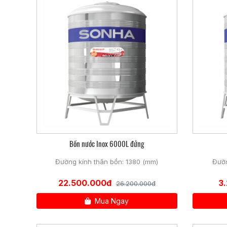
• Do được thiết kế nằm ngang nên rất vững chãi, đặc biệt
• Đơn giản trong khâu lắp đặt
• Không ảnh hưởng đến kết cấu của trần nhà do trọng l
• Tuy nhiên sản phẩm này không phù hợp với nhà ít tầng
Bồn nước inox đứng:
• Bồn nước inox đứng có lợi thế là tăng áp lực cho ng
• Do kiểu dáng đứng nên sẽ tiết kiệm được diện tích lắp 
• Giá thành rẻ hơn bồn nước ngang.
Bồn nước Inox 6000L đứng
2. Các dung tích của bồn nước inox Sơn Hà:
Đường kính thân bồn: 1380 (mm)
Đườn
22.500.000đ
3
26.200.000đ
3. Cấu tạo của Bồn nước inox Sơn Hà 5.0
00l đứng
:
✓Thân bồn:
Mua Ngay
Lốc 5 gân kép phân bố đều trên thân bồn, nâng cao độ 
✓Chân đế: