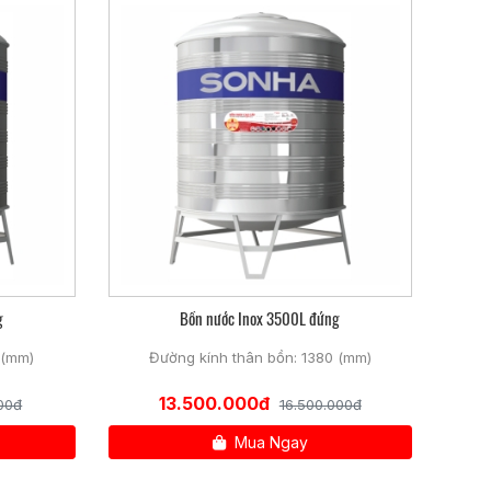
.
àm bẩn nguồn nước.
h sử dụng.
g
Bồn nước Inox 3500L đứng
 (mm)
Đường kính thân bồn: 1380 (mm)
13.500.000đ
00đ
16.500.000đ
Mua Ngay