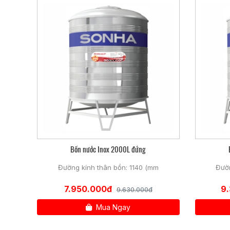
Với chân đế mới to hơn, làm bằng inox siêu bền, bản V3,
✓Kẹp chân đế:
Kẹp chân đế gắn chặt bồn nước với chân đế siêu khỏe, gi
✓Khuy khóa an toàn:
Khuy khóa cải tiến làm bằng inox SUS 304, có chốt an 
✓Chụp nhựa:
Chụp nhựa chất lượng cao hạn chế tối đa các vết xước kh
✓Tem nhãn hiện đại:
Tem sản phẩm mới với logo Sơn Hà trắng trên nền đen 
Bồn nước Inox 2000L đứng
Đường kính thân bồn: 1140 (mm
Đườn
7.950.000đ
9
9.630.000đ
Mua Ngay