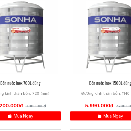
 không sợ lật khi thời tiết xấu, thích hợp với nhà cao tầng.
ực của bồn nước inox ngang dàn đều.
 vì áp lực nước sẽ yếu hơn.
uồn nước nên giúp nguồn nước chảy mạnh hơn.
đặt.
Bồn nước Inox 700L đứng
Bồn nước Inox 1500L đứn
g kính thân bồn: 720 (mm)
Đường kính thân bồn: 1140
.200.000đ
5.990.000đ
3.880.000đ
7.700.0
Mua Ngay
Mua Ngay
cứng vững và kéo dài tuổi thọ sản phẩm gấp đôi so với sản phẩm thôn