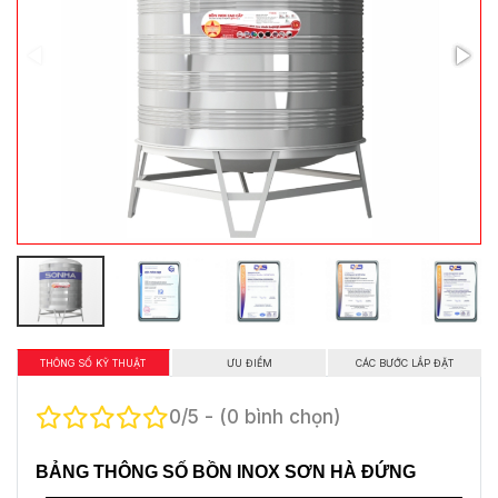
THÔNG SỐ KỸ THUẬT
ƯU ĐIỂM
CÁC BƯỚC LẮP ĐẶT
0/5 - (0 bình chọn)
BẢNG THÔNG SỐ BỒN INOX SƠN HÀ ĐỨNG