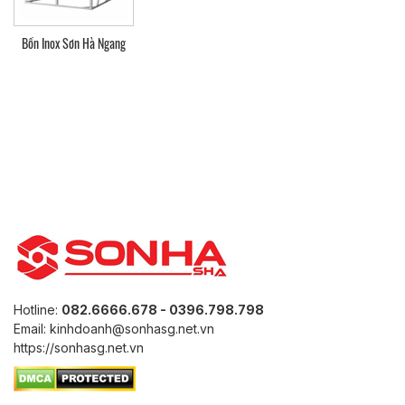
Quý khách có thể vào kênh bán hang Online để xem chi tiết s
Share
Facebook
Twitter
Messenger
Copy
Bồn Inox Sơn Hà Ngang
Link
Hotline:
082.6666.678 - 0396.798.798
Email: kinhdoanh@sonhasg.net.vn
https://sonhasg.net.vn