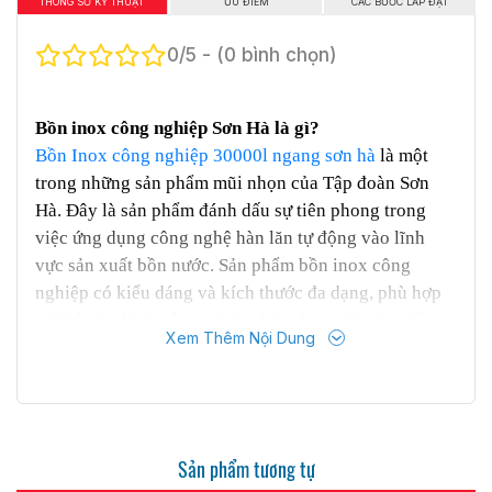
THÔNG SỐ KỸ THUẬT
ƯU ĐIỂM
CÁC BƯỚC LẮP ĐẶT
0/5 - (0 bình chọn)
Bồn inox công nghiệp Sơn Hà là gì?
Bồn Inox công nghiệp 30000l ngang sơn hà
là một
trong những sản phẩm mũi nhọn của Tập đoàn Sơn
Hà. Đây là sản phẩm đánh dấu sự tiên phong trong
việc ứng dụng công nghệ hàn lăn tự động vào lĩnh
vực sản xuất bồn nước. Sản phẩm bồn inox công
nghiệp có kiểu dáng và kích thước đa dạng, phù hợp
với hộ gia đình, công trình, nhà máy… đáp ứng đầy
Xem Thêm Nội Dung
đủ mọi nhu cầu khách hàng.
Bồn nước inox công nghiệp được sản xuất từ chất liệu
inox cao cấp Sus 304 với độ bền cao, cách nhiệt tốt,
chống lại sự xâm nhập của các vi khuẩn từ bên ngoài.
Sản phẩm đảm bảo nguồn nước luôn được sạch sẽ hạn
Sản phẩm tương tự
chế việc bám cặn, rêu. Đặc biệt rất dễ để vệ sinh với