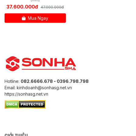
37.600.000đ
47.000.000đ
Mua Ngay
Hotline:
082.6666.678 - 0396.798.798
Email: kinhdoanh@sonhasg.net.vn
https://sonhasg.net.vn
GIỚI THIỆU