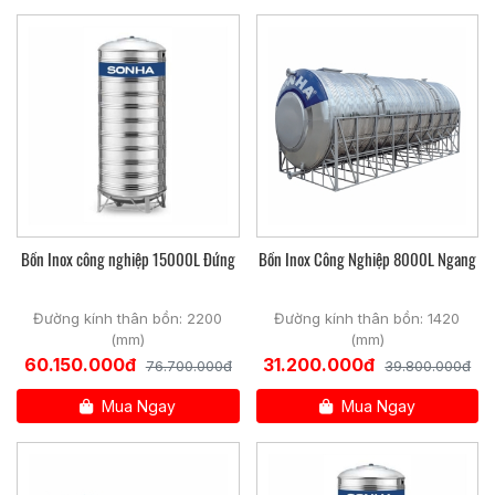
phương pháp xả đáy giúp xả hoàn toàn rác và cặn
lắng trong bể.
Chất liệu thép không rỉ Sus 304 với thành phần: 7%
niken, 16% crom và 0,08% carbon. Điều này đảm bảo
không bị ăn mòn, không bị nhiễm từ, có tình mềm dẻo
và rất dễ uốn và hàn. Do vậy chất liệu này được ứng
dụng khá nhiều vào trong đời sống.
Thông số kỹ thuật bồn inox công nghiệp 30000l
Bồn Inox công nghiệp 15000L Đứng
Bồn Inox Công Nghiệp 8000L Ngang
ngang Sơn Hà
Đường kính thân bồn: 2200
Đường kính thân bồn: 1420
(mm)
(mm)
Thông số kỹ thuật bồn inox công nghiệp 30m3 ngang
60.150.000đ
31.200.000đ
76.700.000đ
39.800.000đ
Mua Ngay
Mua Ngay
Phân loại bồn inox công nghiệp:
Bồn inox công nghiệp
Sơn Hà được phân loại theo
dung lượng như sau: