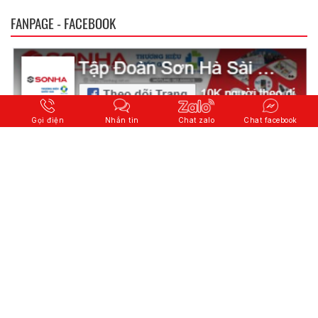
FANPAGE - FACEBOOK
Gọi điện
Nhắn tin
Chat zalo
Chat facebook
© 2026 Copyright
CÔNG TY CỔ PHẦN QUỐC TẾ SƠN HÀ
.