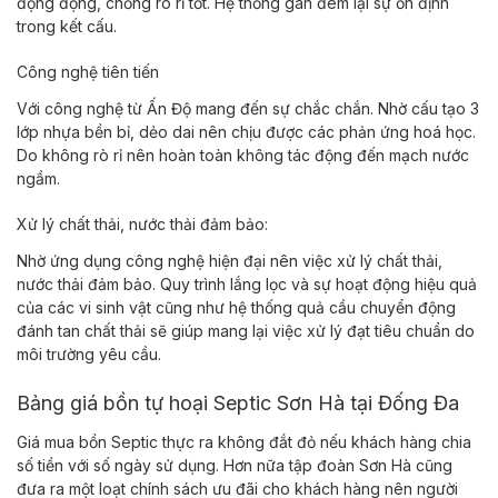
động động, chống rò rỉ tốt. Hệ thống gân đem lại sự ổn định
trong kết cấu.
Công nghệ tiên tiến
Với công nghệ từ Ấn Độ mang đến sự chắc chắn. Nhờ cấu tạo 3
lớp nhựa bền bỉ, dẻo dai nên chịu được các phản ứng hoá học.
Do không rò rỉ nên hoàn toàn không tác động đến mạch nước
ngầm.
Xử lý chất thải, nước thải đảm bảo:
Nhờ ứng dụng công nghệ hiện đại nên việc xử lý chất thải,
nước thải đảm bảo. Quy trình lắng lọc và sự hoạt động hiệu quả
của các vi sinh vật cũng như hệ thống quả cầu chuyển động
đánh tan chất thải sẽ giúp mang lại việc xử lý đạt tiêu chuẩn do
môi trường yêu cầu.
Bảng giá bồn tự hoại Septic Sơn Hà tại Đống Đa
Giá mua bồn Septic thực ra không đắt đỏ nếu khách hàng chia
số tiền với số ngày sử dụng. Hơn nữa tập đoàn Sơn Hà cũng
đưa ra một loạt chính sách ưu đãi cho khách hàng nên người