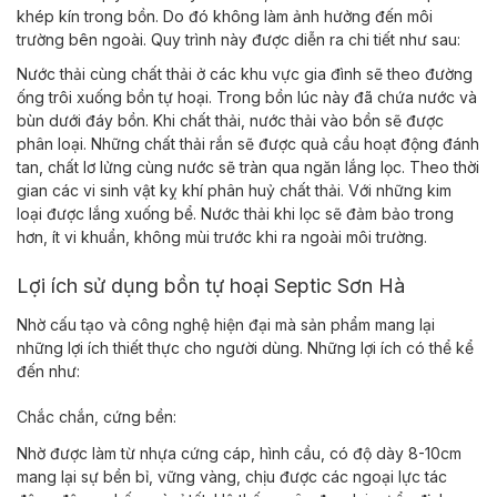
khép kín trong bồn. Do đó không làm ảnh hưởng đến môi
trường bên ngoài. Quy trình này được diễn ra chi tiết như sau:
Nước thải cùng chất thải ở các khu vực gia đình sẽ theo đường
ống trôi xuống bồn tự hoại. Trong bồn lúc này đã chứa nước và
bùn dưới đáy bồn. Khi chất thải, nước thải vào bồn sẽ được
phân loại. Những chất thải rắn sẽ được quả cầu hoạt động đánh
tan, chất lơ lửng cùng nước sẽ tràn qua ngăn lắng lọc. Theo thời
gian các vi sinh vật kỵ khí phân huỷ chất thải. Với những kim
loại được lắng xuống bể. Nước thải khi lọc sẽ đảm bảo trong
hơn, ít vi khuẩn, không mùi trước khi ra ngoài môi trường.
Lợi ích sử dụng bồn tự hoại Septic Sơn Hà
Nhờ cấu tạo và công nghệ hiện đại mà sản phẩm mang lại
những lợi ích thiết thực cho người dùng. Những lợi ích có thể kể
đến như:
Chắc chắn, cứng bền:
Nhờ được làm từ nhựa cứng cáp, hình cầu, có độ dày 8-10cm
mang lại sự bền bỉ, vững vàng, chịu được các ngoại lực tác