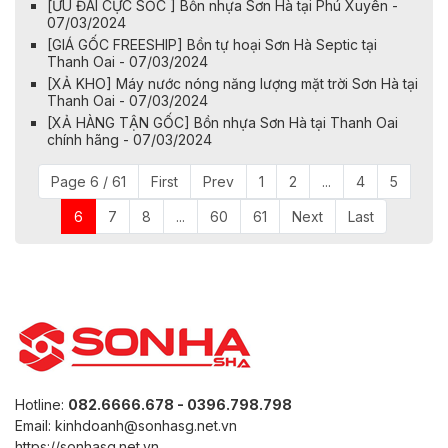
[ƯU ĐÃI CỰC SỐC ] Bồn nhựa Sơn Hà tại Phú Xuyên -
07/03/2024
[GIÁ GỐC FREESHIP] Bồn tự hoại Sơn Hà Septic tại
Thanh Oai - 07/03/2024
[XẢ KHO] Máy nước nóng năng lượng mặt trời Sơn Hà tại
Thanh Oai - 07/03/2024
[XẢ HÀNG TẬN GỐC] Bồn nhựa Sơn Hà tại Thanh Oai
chính hãng - 07/03/2024
Page 6 / 61
First
Prev
1
2
...
4
5
6
7
8
...
60
61
Next
Last
Hotline:
082.6666.678 - 0396.798.798
Email: kinhdoanh@sonhasg.net.vn
https://sonhasg.net.vn