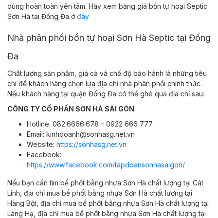
dùng hoàn toàn yên tâm. Hãy xem bảng giá bồn tự hoại Septic
Sơn Hà tại Đống Đa ở
đây
Nhà phân phối bồn tự hoại Sơn Hà Septic tại Đống
Đa
Chất lượng sản phẩm, giá cả và chế độ bảo hành là những tiêu
chí để khách hàng chọn lựa địa chỉ nhà phân phối chính thức.
Nếu khách hàng tại quận Đống Đa có thể ghé qua địa chỉ sau:
CÔNG TY CỔ PHẦN SƠN HÀ SÀI GÒN
Hotline: 082.6666.678 – 0922 666 777
Email: kinhdoanh@sonhasg.net.vn
Website:
https://sonhasg.net.vn
Facebook:
https://www.facebook.com/tapdoansonhasaigon/
Nếu bạn cần tìm bể phốt bằng nhựa Sơn Hà chất lượng tại
Cát
Linh,
địa chỉ
mua
bể phốt bằng nhựa Sơn Hà chất lượng tại
Hàng Bột,
địa chỉ
mua
bể phốt bằng nhựa Sơn Hà chất lượng tại
Láng Hạ,
địa chỉ
mua
bể phốt bằng nhựa Sơn Hà chất lượng
tại