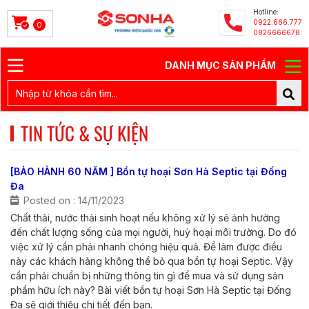
Hotline:
0922.666.777
0
0826666678
DANH MỤC SẢN PHẨM
TIN TỨC & SỰ KIỆN
[BẢO HÀNH 60 NĂM ] Bồn tự hoại Sơn Hà Septic tại Đống
Đa
Posted on : 14/11/2023
Chất thải, nước thải sinh hoạt nếu không xử lý sẽ ảnh hưởng
đến chất lượng sống của mọi người, huỷ hoại môi trường. Do đó
việc xử lý cần phải nhanh chóng hiệu quả. Để làm được điều
này các khách hàng không thể bỏ qua bồn tự hoại Septic. Vậy
cần phải chuẩn bị những thông tin gì để mua và sử dụng sản
phẩm hữu ích này? Bài viết bồn tự hoại Sơn Hà Septic tại Đống
Đa sẽ giới thiệu chi tiết đến bạn.