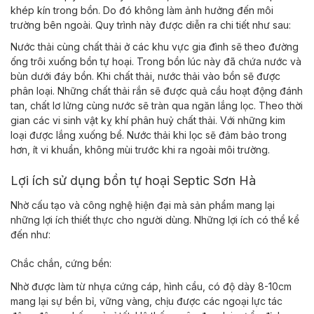
khép kín trong bồn. Do đó không làm ảnh hưởng đến môi
trường bên ngoài. Quy trình này được diễn ra chi tiết như sau:
Nước thải cùng chất thải ở các khu vực gia đình sẽ theo đường
ống trôi xuống bồn tự hoại. Trong bồn lúc này đã chứa nước và
bùn dưới đáy bồn. Khi chất thải, nước thải vào bồn sẽ được
phân loại. Những chất thải rắn sẽ được quả cầu hoạt động đánh
tan, chất lơ lửng cùng nước sẽ tràn qua ngăn lắng lọc. Theo thời
gian các vi sinh vật kỵ khí phân huỷ chất thải. Với những kim
loại được lắng xuống bể. Nước thải khi lọc sẽ đảm bảo trong
hơn, ít vi khuẩn, không mùi trước khi ra ngoài môi trường.
Lợi ích sử dụng bồn tự hoại Septic Sơn Hà
Nhờ cấu tạo và công nghệ hiện đại mà sản phẩm mang lại
những lợi ích thiết thực cho người dùng. Những lợi ích có thể kể
đến như:
Chắc chắn, cứng bền:
Nhờ được làm từ nhựa cứng cáp, hình cầu, có độ dày 8-10cm
mang lại sự bền bỉ, vững vàng, chịu được các ngoại lực tác