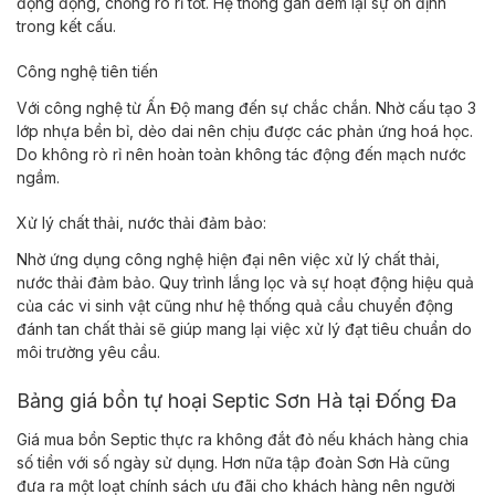
động động, chống rò rỉ tốt. Hệ thống gân đem lại sự ổn định
trong kết cấu.
Công nghệ tiên tiến
Với công nghệ từ Ấn Độ mang đến sự chắc chắn. Nhờ cấu tạo 3
lớp nhựa bền bỉ, dẻo dai nên chịu được các phản ứng hoá học.
Do không rò rỉ nên hoàn toàn không tác động đến mạch nước
ngầm.
Xử lý chất thải, nước thải đảm bảo:
Nhờ ứng dụng công nghệ hiện đại nên việc xử lý chất thải,
nước thải đảm bảo. Quy trình lắng lọc và sự hoạt động hiệu quả
của các vi sinh vật cũng như hệ thống quả cầu chuyển động
đánh tan chất thải sẽ giúp mang lại việc xử lý đạt tiêu chuẩn do
môi trường yêu cầu.
Bảng giá bồn tự hoại Septic Sơn Hà tại Đống Đa
Giá mua bồn Septic thực ra không đắt đỏ nếu khách hàng chia
số tiền với số ngày sử dụng. Hơn nữa tập đoàn Sơn Hà cũng
đưa ra một loạt chính sách ưu đãi cho khách hàng nên người