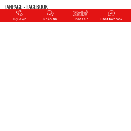
FANPAGE - FACEBOOK
Gọi điện
Nhắn tin
Chat zalo
Chat facebook
© 2026 Copyright
CÔNG TY CỔ PHẦN QUỐC TẾ SƠN HÀ
.