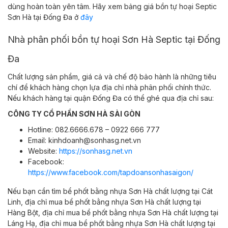
dùng hoàn toàn yên tâm. Hãy xem bảng giá bồn tự hoại Septic
Sơn Hà tại Đống Đa ở
đây
Nhà phân phối bồn tự hoại Sơn Hà Septic tại Đống
Đa
Chất lượng sản phẩm, giá cả và chế độ bảo hành là những tiêu
chí để khách hàng chọn lựa địa chỉ nhà phân phối chính thức.
Nếu khách hàng tại quận Đống Đa có thể ghé qua địa chỉ sau:
CÔNG TY CỔ PHẦN SƠN HÀ SÀI GÒN
Hotline: 082.6666.678 – 0922 666 777
Email: kinhdoanh@sonhasg.net.vn
Website:
https://sonhasg.net.vn
Facebook:
https://www.facebook.com/tapdoansonhasaigon/
Nếu bạn cần tìm bể phốt bằng nhựa Sơn Hà chất lượng tại
Cát
Linh,
địa chỉ
mua
bể phốt bằng nhựa Sơn Hà chất lượng tại
Hàng Bột,
địa chỉ
mua
bể phốt bằng nhựa Sơn Hà chất lượng tại
Láng Hạ,
địa chỉ
mua
bể phốt bằng nhựa Sơn Hà chất lượng
tại