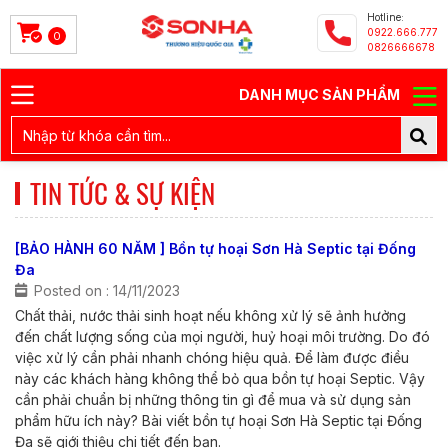
Hotline:
0922.666.777
0
0826666678
DANH MỤC SẢN PHẨM
TIN TỨC & SỰ KIỆN
[BẢO HÀNH 60 NĂM ] Bồn tự hoại Sơn Hà Septic tại Đống
Đa
Posted on : 14/11/2023
Chất thải, nước thải sinh hoạt nếu không xử lý sẽ ảnh hưởng
đến chất lượng sống của mọi người, huỷ hoại môi trường. Do đó
việc xử lý cần phải nhanh chóng hiệu quả. Để làm được điều
này các khách hàng không thể bỏ qua bồn tự hoại Septic. Vậy
cần phải chuẩn bị những thông tin gì để mua và sử dụng sản
phẩm hữu ích này? Bài viết bồn tự hoại Sơn Hà Septic tại Đống
Đa sẽ giới thiệu chi tiết đến bạn.